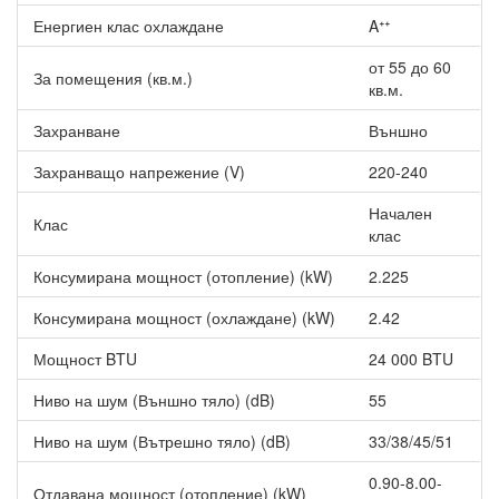
сън, които може да използвате спрямо Вашето всекидневие.
Енергиен клас охлаждане
Aᐩᐩ
от 55 до 60
За помещения (кв.м.)
кв.м.
Захранване
Външно
Захранващо напрежение (V)
220-240
Начален
Клас
клас
Консумирана мощност (отопление) (kW)
2.225
Консумирана мощност (охлаждане) (kW)
2.42
Мощност BTU
24 000 BTU
Ниво на шум (Външно тяло) (dB)
55
Ниво на шум (Вътрешно тяло) (dB)
33/38/45/51
0.90-8.00-
Отдавана мощност (отопление) (kW)