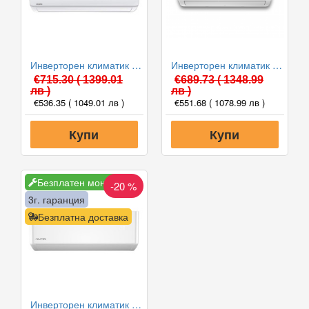
Инверторен климатик Crown CIT-12FO62AS, 12 000 BTU, Клас A++
Инверторен климатик Alpin ASW-35ETE, Elite, WIFI, 12000 BTU, Клас А++
€715.30
( 1399.01
€689.73
( 1348.99
лв )
лв )
€536.35
( 1049.01 лв )
€551.68
( 1078.99 лв )
Купи
Купи
Безплатен монтаж
-20 %
3г. гаранция
Безплатна доставка
Инверторен климатик Alpin ASW-35PTT Pro, WIFI, 12000 BTU, Клас А++