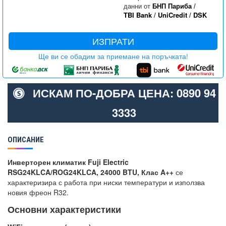
данни от
БНП Париба
/
TBI Bank
/
UniCredit
/
DSK
ИЗПРАТИ
Ще ви се обадим за приемане на поръчката!
ИСКАМ ПО-ДОБРА ЦЕНА: 0890 94
3333
ОПИСАНИЕ
Инверторен климатик Fuji Electric
RSG24KLCA/ROG24KLCA, 24000 BTU, Клас A++
се
характеризира с работа при ниски температури и използва
новия фреон R32.
Основни характеристики