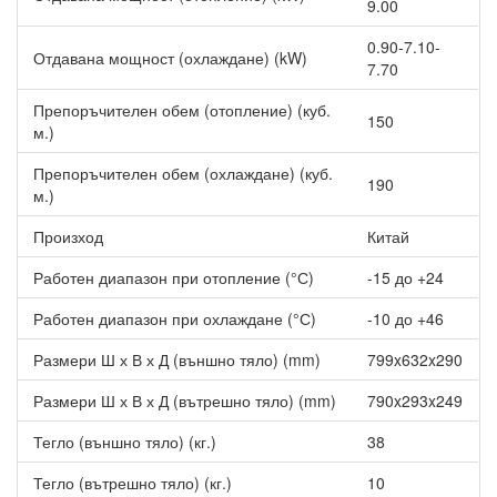
9.00
0.90-7.10-
Отдавана мощност (охлаждане) (kW)
7.70
Препоръчителен обем (отопление) (куб.
150
м.)
Препоръчителен обем (охлаждане) (куб.
190
м.)
Произход
Китай
Работен диапазон при отопление (°С)
-15 до +24
Работен диапазон при охлаждане (°С)
-10 до +46
Размери Ш х В х Д (външно тяло) (mm)
799x632x290
Размери Ш х В х Д (вътрешно тяло) (mm)
790x293x249
Тегло (външно тяло) (кг.)
38
Тегло (вътрешно тяло) (кг.)
10