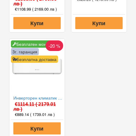
лв )
€1108.99
( 2169.00 лв )
Купи
Купи
Безплатен монтаж
-20 %
3г. гаранция
Безплатна доставка
Инверторен климатик Fuji Electric RSG12KMCE/ROG12KMCC, 12000 BTU, Клас A++
€1114.11
( 2179.01
лв )
€889.14
( 1739.01 лв )
Купи