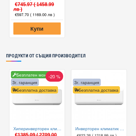
€745.97
( 1458.99
лв )
€597.70
( 1169.00 лв )
Купи
ПРОДУКТИ ОТ СЪЩИЯ ПРОИЗВОДИТЕЛ
Безплатен монтаж
-20 %
3г. гаранция
3г. гаранция
Безплатна доставка
Безплатна доставка
Хиперинверторен климатик Fuji Electric RSG12KGTB(E) /ROG12KGCA, 12000 BTU, Клас A+++
Инверторен климатик Fuji Electric RSG09KPCA/ROG09KPCA, 9000 BTU, Клас A++
€1385.09
( 2709.00
€623.26
( 1218.99 лв )