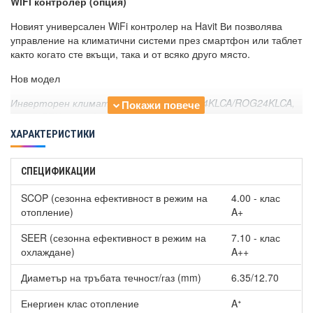
WiFi контролер (опция)
Новият универсален WiFi контролер на Havit Ви позволява
управление на климатични системи през смартфон или таблет
както когато сте вкъщи, така и от всяко друго място.
Нов модел
Инверторен климатик Fuji Electric RSG24KLCA/ROG24KLCA,
24000 BTU, Клас A++
е функционален модел, който отоплява
при ниски температури до -15°C. Вертикалният въздушен
ХАРАКТЕРИСТИКИ
поток осигурява висока температура при пода на
помещението, за да гарантира комфорта. Вътрешното тяло на
климатика е едно от най-компактните в класа си.
СПЕЦИФИКАЦИИ
Фреон R32: за едно по-екологично бъдеще
SCOP (сезонна ефективност в режим на
4.00 - клас
отопление)
A+
Новият хладилен агент R32 има с 68% по-нисък глобален
затоплящ ефект в сравнение с предходния R410A. Освен това
SEER (сезонна ефективност в режим на
7.10 - клас
не оказва неблагоприятно влияние върху озоновия слой и
охлаждане)
A++
намалява глобалните разходи за опазване на околната среда.
Диаметър на тръбата течност/газ (mm)
6.35/12.70
Практични и удобни таймери
Енергиен клас отопление
Aᐩ
Този модел разполага с програмируем таймер и таймер за