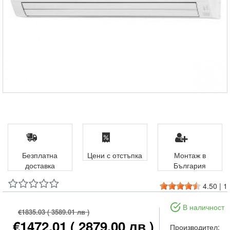
Безплатна
Цени с отстъпка
Монтаж в
доставка
България
4.50
|
1
В наличност
€1835.03
( 3589.01 лв )
€1472.01
( 2879.00 лв )
Производител: