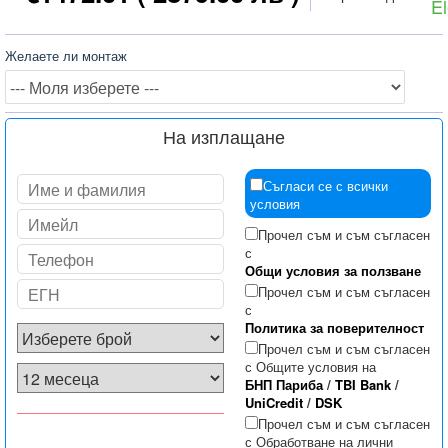
El
Желаете ли монтаж
На изплащане
Съгласи се с всички
условия
Прочел съм и съм съгласен
с
Общи условия за ползване
Прочел съм и съм съгласен
с
Политика за поверителност
Прочел съм и съм съгласен
с Общите условия на
БНП Париба
/
TBI Bank
/
UniCredit
/
DSK
Прочел съм и съм съгласен
с Обработване на лични