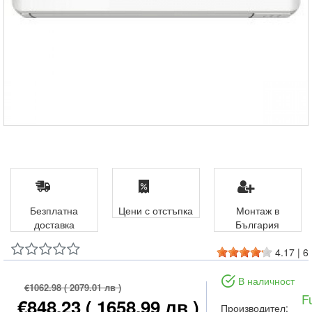
Безплатна
Цени с отстъпка
Монтаж в
доставка
България
4.17
|
6
В наличност
€1062.98
( 2079.01 лв )
Fu
€848.23
( 1658.99 лв )
Производител: