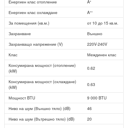
Енергиен клас отопление
Aᐩ
Други по-важни характеристики на Инверторен
климатик Fuji Electric RSG09KMCE/ROG09KMCC, 9000
BTU, Клас A++
Енергиен клас охлаждане
Aᐩᐩ
Повече комфорт - ниски нива на шум и плавно спускащ
За помещения (кв.м.)
от 10 до 15 кв.м.
се към пода, комфортен въздушен поток.
Захранване
Опция за WiFi управление през смарт устройство.
Външно
Висока сезонна ефективност - енергиен клас A++ при
Захранващо напрежение (V)
220V-240V
охлаждане и A+ при отопление.
Клас
Междинен клас
Консумирана мощност (отопление)
0.62
(kW)
Консумирана мощност (охлаждане)
0.63
(kW)
Мощност BTU
9 000 BTU
Ниво на шум (Външно тяло) (dB)
46
Ниво на шум (Вътрешно тяло) (dB)
20