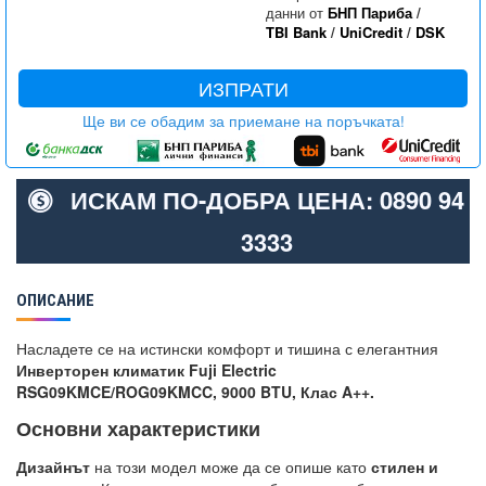
данни от
БНП Париба
/
TBI Bank
/
UniCredit
/
DSK
ИЗПРАТИ
Ще ви се обадим за приемане на поръчката!
ИСКАМ ПО-ДОБРА ЦЕНА: 0890 94
3333
ОПИСАНИЕ
Насладете се на истински комфорт и тишина с елегантния
Инверторен климатик Fuji Electric
RSG09KMCE/ROG09KMCC, 9000 BTU, Клас A++.
Основни характеристики
Дизайнът
на този модел може да се опише като
стилен и