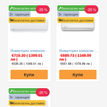
Безплатен монтаж
Безплатен монтаж
-25 %
-20 %
2г. гаранция
3г. гаранция
Безплатна доставка
Безплатна доставка
Инверторен климатик Crown CIT-12FO62AS, 12 000 BTU, Клас A++
Инверторен климатик Alpin ASW-35ETE, Elite, WIFI, 12000 BTU, Клас А++
€715.30
( 1399.01
€689.73
( 1348.99
лв )
лв )
€536.35
( 1049.01 лв )
€551.68
( 1078.99 лв )
Купи
Купи
Безплатен монтаж
-20 %
3г. гаранция
Безплатна доставка