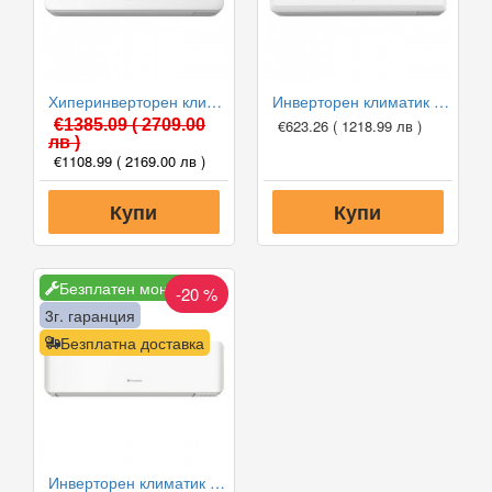
Хиперинверторен климатик Fuji Electric RSG12KGTB(E) /ROG12KGCA, 12000 BTU, Клас A+++
Инверторен климатик Fuji Electric RSG09KPCA/ROG09KPCA, 9000 BTU, Клас A++
€1385.09
( 2709.00
€623.26
( 1218.99 лв )
лв )
€1108.99
( 2169.00 лв )
Купи
Купи
Безплатен монтаж
-20 %
3г. гаранция
Безплатна доставка
Инверторен климатик Fuji Electric RSG12KMCE/ROG12KMCC, 12000 BTU, Клас A++