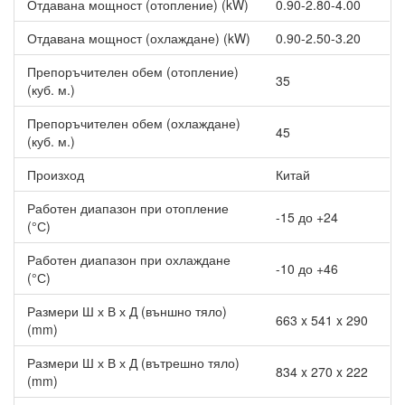
Отдавана мощност (отопление) (kW)
0.90-2.80-4.00
Отдавана мощност (охлаждане) (kW)
0.90-2.50-3.20
Препоръчителен обем (отопление)
35
(куб. м.)
Препоръчителен обем (охлаждане)
45
(куб. м.)
Произход
Китай
Работен диапазон при отопление
-15 до +24
(°С)
Работен диапазон при охлаждане
-10 до +46
(°С)
Размери Ш х В х Д (външно тяло)
663 x 541 x 290
(mm)
Размери Ш х В х Д (вътрешно тяло)
834 x 270 x 222
(mm)