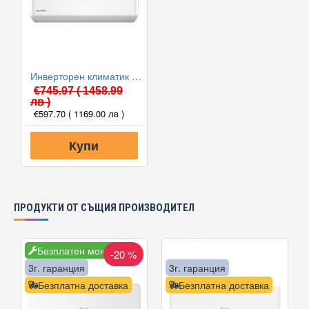
Инверторен климатик Alpin ASW-35PTT Pro, WIFI, 12000 BTU, Клас А++
€745.97
( 1458.99
лв )
€597.70
( 1169.00 лв )
Купи
ПРОДУКТИ ОТ СЪЩИЯ ПРОИЗВОДИТЕЛ
Безплатен монтаж
-20 %
3г. гаранция
3г. гаранция
Безплатна доставка
Безплатна доставка