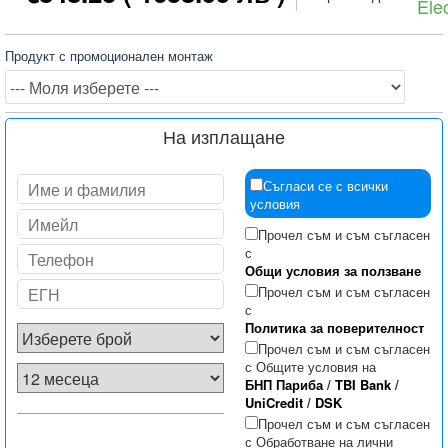
Elec
Продукт с промоционален монтаж
На изплащане
Съгласи се с всички
условия
Прочел съм и съм съгласен
с
Общи условия за ползване
Прочел съм и съм съгласен
с
Политика за поверителност
Прочел съм и съм съгласен
с Общите условия на
БНП Париба
/
TBI Bank
/
UniCredit
/
DSK
Прочел съм и съм съгласен
с Обработване на лични