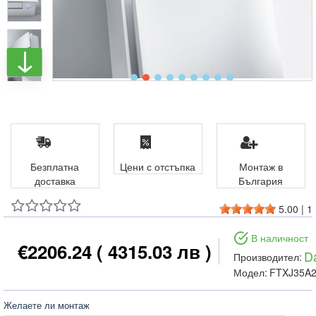
Безплатна
Цени с отстъпка
Монтаж в
доставка
България
5.00
|
1
В наличност
€2206.24
( 4315.03 лв )
Da
Производител:
Модел:
FTXJ35A
Желаете ли монтаж