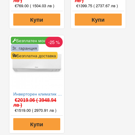
лв )
лв )
€769.00
( 1504.03 лв )
€1399.75
( 2737.67 лв )
Купи
Купи
Безплатен монтаж
-25 %
3г. гаранция
Безплатна доставка
Инверторен климатик Daikin FTXM35A/RXM35A PERFERA WiFi 2024, 12000 BTU, Клас A+++
€2019.06
( 3948.94
лв )
€1519.00
( 2970.91 лв )
Купи