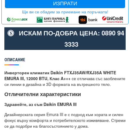
ИЗПРАТИ
Ще ви се обадим за приемане на поръчката!
ИСКАМ ПО-ДОБРА ЦЕНА: 0890 94
3333
ОПИСАНИЕ
Инверторен климатик Daikin FTXJ35AW/RXJ35A WHITE
EMURA III, 12000 BTU, Клас A+++
се отличава със заоблените
си линии в дизайна и 3D формата на вътрешното тяло.
Отличителни характеристики
Здравейте, аз съм Daikin EMURA III
Дизайнерската серия Emura III е с подход към хората и силен
фокус върху комфорта и потребителското изживяване. Стреми
се да подобри на благосъстоянието у дома.