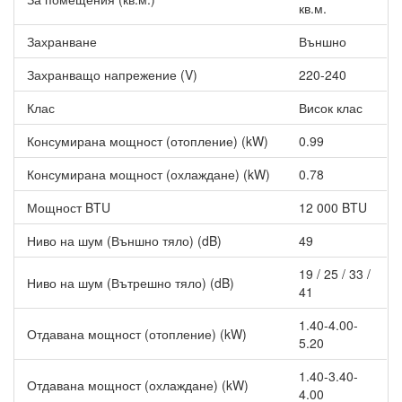
вътрешното тяло кара Daikin Emura III наистина да оживява,
кв.м.
докато външното тяло използва сенките, за да скрива перките
на вентилатора.
Захранване
Външно
Емоция на движението
Захранващо напрежение (V)
220-240
Какво представлява уникалното движение на панела? Изтегля
Клас
Висок клас
се напред и застава под ъгъл, създавайки в оперативен режим
нови, динамични и отличаващо се линии от сенки. Това
Консумирана мощност (отопление) (kW)
0.99
разполагане под ъгъл добавя същинска емоция към
движението на панела.
Консумирана мощност (охлаждане) (kW)
0.78
Акустичен комфорт
Мощност BTU
12 000 BTU
Ако желаете у дома да се наслаждавате на тишината и
Ниво на шум (Външно тяло) (dB)
49
спокойствието,
Инверторен климатик Daikin
FTXJ35AW/RXJ35A WHITE EMURA III, 12000 BTU, Клас A+++
19 / 25 / 33 /
Ниво на шум (Вътрешно тяло) (dB)
работи толкова тихо, че почти не забелязвате присъствието
41
му. Проектиран е по специален начин вентилатор, който
1.40-4.00-
оптимизира въздушната струя за постигането на високи нива
Отдавана мощност (отопление) (kW)
5.20
на производителност при ниски нива на шум. В резултат на
това практически не го чувате докато работи.
1.40-3.40-
Отдавана мощност (охлаждане) (kW)
Интелигентен термален сензор
4.00