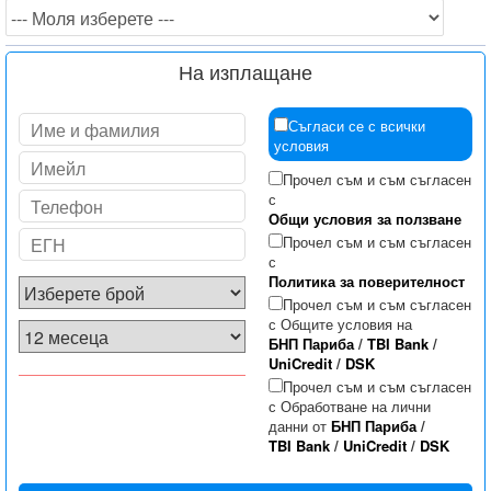
На изплащане
Съгласи се с всички
условия
Прочел съм и съм съгласен
с
Общи условия за ползване
Прочел съм и съм съгласен
с
Политика за поверителност
Прочел съм и съм съгласен
с Общите условия на
БНП Париба
/
TBI Bank
/
UniCredit
/
DSK
Прочел съм и съм съгласен
с Обработване на лични
данни от
БНП Париба
/
TBI Bank
/
UniCredit
/
DSK