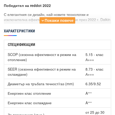
Победител на reddot 2022
С елегантния си дизайн, най-новите технологии и
изключителна ефективност, нищо чудно, че през 2022 г. Daikin
Emura бива наградена с Red Dot Product Design Award и iF
Design Award. Две от най - престижните награди в света, които
ХАРАКТЕРИСТИКИ
оценяват и подкрепят забележителни продуктови иновации.
Най-важен е дизайнът
СПЕЦИФИКАЦИИ
Забележителен, без да е натрапчив.
SCOP (сезонна ефективност в режим на
5.15 - клас
Вътрешния панел както и дистанционното управление
отопление)
А+++
имат извит силует, символизиращ въздушния поток.
Синьото око не разпознаваем отличителен елемент на
SEER (сезонна ефективност в режим на
8.73 - клас
Daikin.
охлаждане)
А+++
Изчистена визия и елегантност, вписваща се
Диаметър на тръбата течност/газ (mm)
хармонично във Вашия интериор.
6.35/9.52
Дистанционното управление е в бял матов цвят, също
Енергиен клас отопление
Aᐩᐩᐩ
като модела.
Нежна игра на сенки
Енергиен клас охлаждане
Aᐩᐩᐩ
Сенките, които се създават от заоблените панели на
от 25 до 30
За помещения (кв.м.)