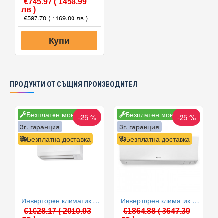
€745.97
( 1458.99
лв )
€597.70
( 1169.00 лв )
Купи
ПРОДУКТИ ОТ СЪЩИЯ ПРОИЗВОДИТЕЛ
Безплатен монтаж
Безплатен монтаж
-25 %
-25 %
3г. гаранция
3г. гаранция
Безплатна доставка
Безплатна доставка
Инверторен климатик Daikin FTXC25E/RXC25E SENSIRA 2025 WiFi, 9000 BTU, Клас A++
Инверторен климатик Daikin FTXM25A/RXM25A PERFERA WiFi 2024, 9000 BTU, Клас A+++
€1028.17
( 2010.93
€1864.88
( 3647.39