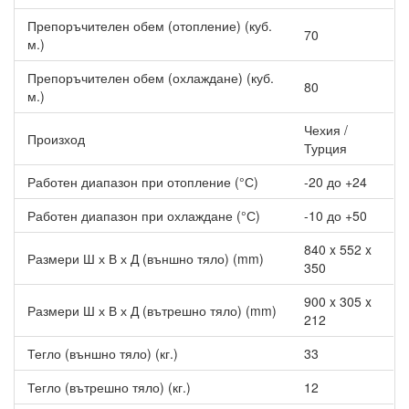
Интелигентният сензор проверява стаята за температура и
Препоръчителен обем (отопление) (куб.
70
заетост на въздуха и сигнализира на климатика да насочи
м.)
въздуха далеч от обитателите, или към зони с неравномерна
температура.
Препоръчителен обем (охлаждане) (куб.
80
м.)
Ускорено отопление
Чехия /
Произход
При настройване на определена температура, тя се достига с
Турция
14% по-бързо, отколкото при обикновените климатици,
загрявайки помещението по-бързо, когато е необходимо.
Работен диапазон при отопление (°С)
-20 до +24
Пречистване на въздуха
Работен диапазон при охлаждане (°С)
-10 до +50
Използвайки технологията Flash Streamer и вградените
840 x 552 x
Размери Ш х В х Д (външно тяло) (mm)
филтри за пречистване на въздуха се улавят праховите
350
частици, разграждат се алергените и се премахват досадните
миризми, осигурявайки по-чист въздух. По този начин
900 x 305 x
Размери Ш х В х Д (вътрешно тяло) (mm)
климатикът Daikin Emura се грижи за здравословната сред в
212
офиса и дома Ви.
Други по-важни характеристики и предимства на
Тегло (външно тяло) (кг.)
33
Инверторен климатик Daikin FTXJ35AW/RXJ35A WHITE
EMURA III, 12000 BTU, Клас A+++
Тегло (вътрешно тяло) (кг.)
12