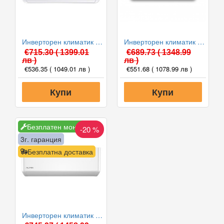
Инверторен климатик Crown CIT-12FO62AS, 12 000 BTU, Клас A++
Инверторен климатик Alpin ASW-35ETE, Elite, WIFI, 12000 BTU, Клас А++
€715.30
( 1399.01
€689.73
( 1348.99
лв )
лв )
€536.35
( 1049.01 лв )
€551.68
( 1078.99 лв )
Купи
Купи
Безплатен монтаж
-20 %
3г. гаранция
Безплатна доставка
Инверторен климатик Alpin ASW-35PTT Pro, WIFI, 12000 BTU, Клас А++