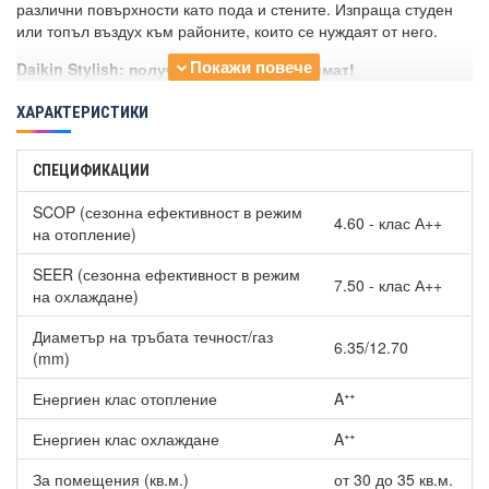
различни повърхности като пода и стените. Изпраща студен
или топъл въздух към районите, които се нуждаят от него.
Daikin Stylish: получавате премиум климат!
Отличен дизайн.
ХАРАКТЕРИСТИКИ
Интелигентни технологии.
Най-доброто климатично решение за всеки интериор.
СПЕЦИФИКАЦИИ
Най-компактното стенно тяло в дизайнерския сегмент.
Максимална ефективност, най-високо ниво на комфорт,
SCOP (сезонна ефективност в режим
надеждност и интелигентно управление.
4.60 - клас А++
на отопление)
Чист въздух, тишина и впечатляваща визия.
Цветни предложения - този модел се предлага в уникалния и
SEER (сезонна ефективност в режим
7.50 - клас А++
нестандартен цвят черно дърво.
Инверторен климатик
на охлаждане)
Daikin FTXA42BT/RXA42B BLACKWOOD STYLISH, 14000 BTU,
Клас A++
Диаметър на тръбата течност/газ
съчетава в себе си неостаряващата елегантност на
6.35/12.70
черното и красивото, топло излъчване на дървото.
(mm)
Ефектът Коанда
- При охлаждане клапите насочват въздуха
Енергиен клас отопление
Aᐩᐩ
към пода, а при охлаждане - към тавана. По този начин се
Енергиен клас охлаждане
Aᐩᐩ
осигурява отлично разпределение на въздуха в помещението.
Избирайки Stylish, избирате победител!
Награди - Good
За помещения (кв.м.)
от 30 до 35 кв.м.