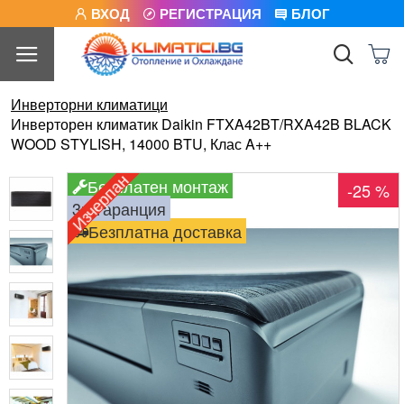
ВХОД
РЕГИСТРАЦИЯ
БЛОГ
Инверторни климатици
Инверторен климатик Daikin FTXA42BT/RXA42B BLACK
WOOD STYLISH, 14000 BTU, Клас A++
Изчерпан
Безплатен монтаж
-25 %
3г. гаранция
Безплатна доставка