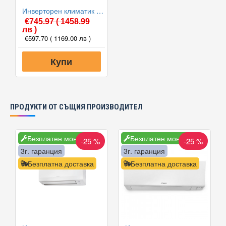
Инверторен климатик Alpin ASW-35PTT Pro, WIFI, 12000 BTU, Клас А++
€745.97
( 1458.99
лв )
€597.70
( 1169.00 лв )
Купи
ПРОДУКТИ ОТ СЪЩИЯ ПРОИЗВОДИТЕЛ
Безплатен монтаж
Безплатен монтаж
-25 %
-25 %
3г. гаранция
3г. гаранция
Безплатна доставка
Безплатна доставка