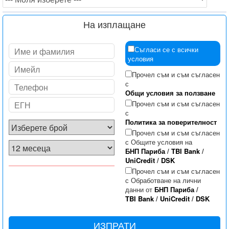
На изплащане
Съгласи се с всички
условия
Прочел съм и съм съгласен
с
Общи условия за ползване
Прочел съм и съм съгласен
с
Политика за поверителност
Прочел съм и съм съгласен
с Общите условия на
БНП Париба
/
TBI Bank
/
UniCredit
/
DSK
Прочел съм и съм съгласен
с Обработване на лични
данни от
БНП Париба
/
TBI Bank
/
UniCredit
/
DSK
ИЗПРАТИ