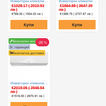
Инверторен климатик Daikin FTXC25E/RXC25E SENSIRA 2025 WiFi, 9000 BTU, Клас A++
Инверторен климатик Daikin FTXM25A/RXM25A PERFERA WiFi 2024, 9000 BTU, Клас A+++
€1028.17
( 2010.93
€1864.88
( 3647.39
лв )
лв )
€769.00
( 1504.03 лв )
€1399.75
( 2737.67 лв )
Купи
Купи
Безплатен монтаж
-25 %
3г. гаранция
Безплатна доставка
Инверторен климатик Daikin FTXM35A/RXM35A PERFERA WiFi 2024, 12000 BTU, Клас A+++
€2019.06
( 3948.94
лв )
€1519.00
( 2970.91 лв )