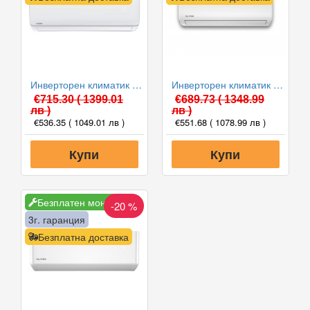
Инверторен климатик Crown CIT-12FO62AS, 12 000 BTU, Клас A++
Инверторен климатик Alpin ASW-35ETE, Elite, WIFI, 12000 BTU, Клас А++
€715.30
( 1399.01
€689.73
( 1348.99
лв )
лв )
€536.35
( 1049.01 лв )
€551.68
( 1078.99 лв )
Купи
Купи
Безплатен монтаж
-20 %
3г. гаранция
Безплатна доставка