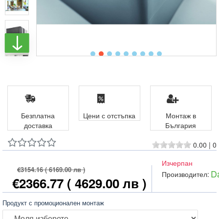
Безплатна
Цени с отстъпка
Монтаж в
доставка
България
0.00
|
0
Изчерпан
€3154.16
( 6169.00 лв )
Da
Производител:
€2366.77
( 4629.00 лв )
Продукт с промоционален монтаж