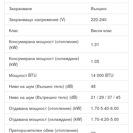
Design Award 2017 за дизайн и функционалност и iF Design
Захранване
Външно
Award през 2018 за превъзходен дизайн и висока
ефективност.
Захранващо напрежение (V)
220-240
Най-свежият и чист въздух
! Три системи за филтриране за
Клас
Висок клас
най-добро качество на въздуха:
Консумирана мощност (отопление)
Сребърният пречистващ филтър потиска полените и
1.31
(kW)
акарите на 99%;
Flash Streamer разгражда вируси, бактерии, миризми и
Консумирана мощност (охлаждане)
алергени;
1.05
(kW)
Филтър от титаниев апатит улавя въздушни прахови
частици и вредни органични химични вещества и
Мощност BTU
14 000 BTU
отстранява неприятни миризми.
Най-компактният дизайн
Ниво на шум (Външно тяло) (dB)
- Дебелината му е едва 189мм.,
48
това придава усещане за лекота и комфортна атмосфера.
Други предимства на Инверторен климатик Daikin
Ниво на шум (Вътрешно тяло) (dB)
21 / 29 / 37 / 45
FTXA42BT/RXA42B BLACKWOOD STYLISH, 14000 BTU,
Клас A++
Отдавана мощност (отопление) (kW)
1.70-5.40-6.00
Изключително тих - 21dB.
Отдавана мощност (охлаждане) (kW)
1.70-4.20-5.00
Вграден WiFi адаптер за управление и следене на
климатика от всяка точка на света чрез смартфон или
Препоръчителен обем (отопление)