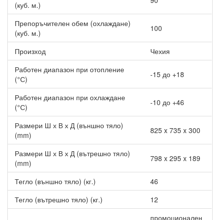
90
таблет.
(куб. м.)
Най-висока ефективност и степен на енергоспестяване -
енергиен клас A++ и в двата режима на работа.
Препоръчителен обем (охлаждане)
100
(куб. м.)
Произход
Чехия
Работен диапазон при отопление
-15 до +18
(°С)
Работен диапазон при охлаждане
-10 до +46
(°С)
Размери Ш х В х Д (външно тяло)
825 x 735 x 300
(mm)
Размери Ш х В х Д (вътрешно тяло)
798 x 295 x 189
(mm)
Тегло (външно тяло) (кг.)
46
Тегло (вътрешно тяло) (кг.)
12
промоционален