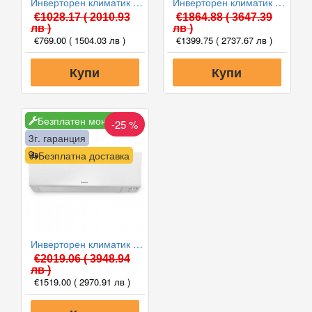
Инверторен климатик Daikin FTXC25E/RXC25E SENSIRA 2025 WiFi, 9000 BTU, Клас A++
Инверторен климатик Daikin FTXM25A/RXM25A PERFERA WiFi 2024, 9000 BTU, Клас A+++
€1028.17
( 2010.93
€1864.88
( 3647.39
лв )
лв )
€769.00
( 1504.03 лв )
€1399.75
( 2737.67 лв )
Купи
Купи
Безплатен монтаж
-25 %
3г. гаранция
Безплатна доставка
Инверторен климатик Daikin FTXM35A/RXM35A PERFERA WiFi 2024, 12000 BTU, Клас A+++
€2019.06
( 3948.94
лв )
€1519.00
( 2970.91 лв )