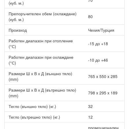
70
Това отличие беше просъдено за комбинацията между висока
(куб. м.)
ефективност и превъзходен дизайн.
Други характеристики на Инверторен климатик Daikin
Препоръчителен обем (охлаждане)
FTXA35CB/RXA35A8 BLACK STYLISH WiFi, 12000 BTU,
80
(куб. м.)
Клас A+++
Произход
Чехия/Турция
Цветно предложение - предлага се в матово черен цвят.
Най-висок енергиен клас и в режим отопление и в
Работен диапазон при отопление
режим охлаждане - A+++.
-15 до +18
(°С)
Изключително тих - едва 19dB шум.
Работен диапазон при охлаждане
-10 до +46
(°С)
Размери Ш х В х Д (външно тяло)
765 x 550 x 285
(mm)
Размери Ш х В х Д (вътрешно тяло)
798 x 295 x 189
(mm)
Тегло (външно тяло) (кг.)
32
Тегло (вътрешно тяло) (кг.)
12
промоционален