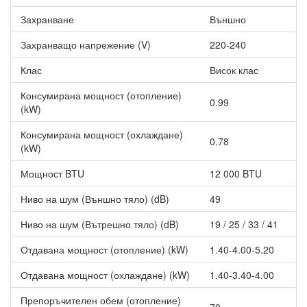
начин. Разделя на решетка с 64 различни квадрата, след това
насочва топлия или студен въздух към местата, които се
Захранване
Външно
нуждаят от него.
Захранващо напрежение (V)
220-240
Daikin Stylish Ви осигурява премиум климат!
Климатика
комбинира в себе си изискан дизайн с интелигентни
Клас
Висок клас
технологии. Подходящ е за всеки интериор. С него се
наслаждавате едновременно на чист въздух, тишина и
Консумирана мощност (отопление)
0.99
впечатляваща визия.
(kW)
Вграден WiFi адаптер
Консумирана мощност (охлаждане)
0.78
(kW)
С контролера на Дайкин лесно може да:
Мощност BTU
12 000 BTU
Следите състоянието на климатика.
Контролирате режимите на работа.
Ниво на шум (Външно тяло) (dB)
49
Настройвате температурата, скоростта и посоката на
въздушния поток.
Ниво на шум (Вътрешно тяло) (dB)
19 / 25 / 33 / 41
Управлявате своя климатик чрез смартфон или таблет.
Отдавана мощност (отопление) (kW)
1.40-4.00-5.20
Със Stylish избирате победител
! Серия Stylish спечели
наградата за иновативен дизайн и функционалност Good
Отдавана мощност (охлаждане) (kW)
1.40-3.40-4.00
Design Award 2017. По-късно Stylish беше отличен и с още
една престижна награда за дизайн в света iF Design Award.
Препоръчителен обем (отопление)