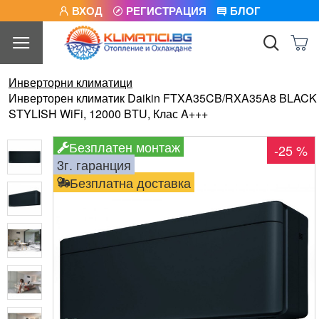
ВХОД
РЕГИСТРАЦИЯ
БЛОГ
Инверторни климатици
Инверторен климатик Daikin FTXA35CB/RXA35A8 BLACK
STYLISH WiFi, 12000 BTU, Клас A+++
Безплатен монтаж
-25 %
3г. гаранция
Безплатна доставка