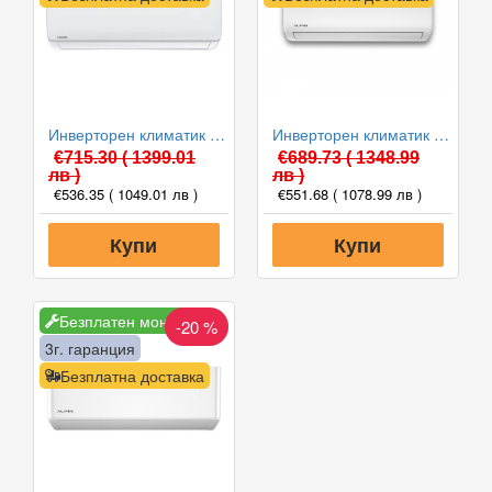
Инверторен климатик Crown CIT-12FO62AS, 12 000 BTU, Клас A++
Инверторен климатик Alpin ASW-35ETE, Elite, WIFI, 12000 BTU, Клас А++
€715.30
( 1399.01
€689.73
( 1348.99
лв )
лв )
€536.35
( 1049.01 лв )
€551.68
( 1078.99 лв )
Купи
Купи
Безплатен монтаж
-20 %
3г. гаранция
Безплатна доставка