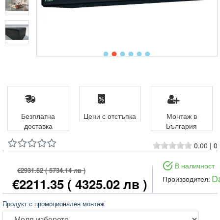
Безплатна
Цени с отстъпка
Монтаж в
доставка
България
0.00
|
0
В наличност
€2931.82
( 5734.14 лв )
Da
Производител:
€2211.35
( 4325.02 лв )
Продукт с промоционален монтаж