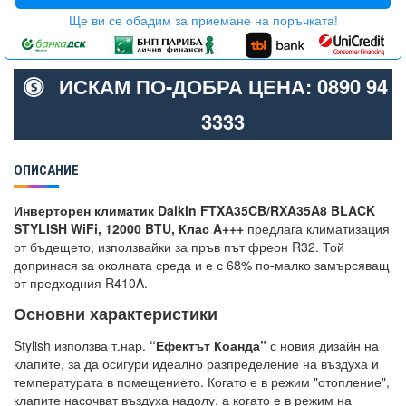
Ще ви се обадим за приемане на поръчката!
ИСКАМ ПО-ДОБРА ЦЕНА: 0890 94
3333
ОПИСАНИЕ
Инверторен климатик Daikin FTXA35CB/RXA35A8 BLACK
STYLISH WiFi, 12000 BTU, Клас A+++
предлага климатизация
от бъдещето, използвайки за пръв път фреон R32. Той
допринася за околната среда и е с 68% по-малко замърсяващ
от предходния R410A.
Основни характеристики
Stylish използва т.нар.
“Ефектът Коанда”
с новия дизайн на
клапите, за да осигури идеално разпределение на въздуха и
температурата в помещението. Когато е в режим "отопление",
клапите насочват въздуха надолу, а когато е в режим на