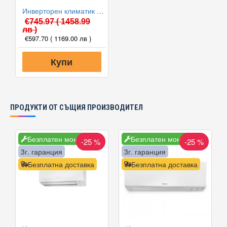
Инверторен климатик Alpin ASW-35PTT Pro, WIFI, 12000 BTU, Клас А++
€745.97
( 1458.99
лв )
€597.70
( 1169.00 лв )
Купи
ПРОДУКТИ ОТ СЪЩИЯ ПРОИЗВОДИТЕЛ
Безплатен монтаж
Безплатен монтаж
-25 %
-25 %
3г. гаранция
3г. гаранция
Безплатна доставка
Безплатна доставка