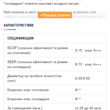
"охлаждане" клапите насочват въздуха нагоре.
Най-свежия и чист въздух
! Осигурено е възможно най-
доброто качество на въздуха, благодарение на 3 системи за
филтриране:
ХАРАКТЕРИСТИКИ
Сребърният пречистващ филтър потиска полените и
акарите на 99%.
СПЕЦИФИКАЦИИ
Flash Streamer разгражда вируси, бактерии, миризми и
алергени.
SCOP (сезонна ефективност в режим
Филтър от титаниев апатит, който улавя въздушни
5.15 - клас А+++
на отопление)
прахови частици и вредни органични химични вещества,
а също и премахва лоши миризми.
SEER (сезонна ефективност в режим
8.73 - клас А+++
на охлаждане)
Инверторен климатик Daikin FTXA35CB/RXA35A8 BLACK
STYLISH WiFi, 12000 BTU, Клас A+++
има най-компактният
Диаметър на тръбата течност/газ
дизайн - едва 189мм дебелина. Това е най-компактния
6.35/9.52
(mm)
дизайнерски климатик на пазара. Заоблените му ъгли
придават елегантно и деликатно излъчване.
Енергиен клас отопление
Aᐩᐩᐩ
Този уред използва специално разработения
сензор
Енергиен клас охлаждане
Aᐩᐩᐩ
“Мрежово око”
. Той отчита температурните разлики в
помещението и използва тази информация по интелигентен
За помещения (кв.м.)
от 25 до 30 кв.м.