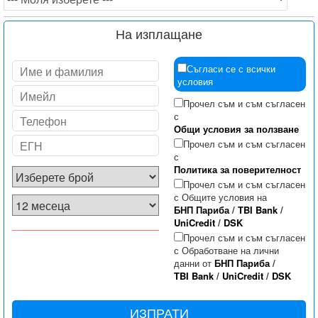
На изплащане
Съгласи се с всички
условия
Прочел съм и съм съгласен
с
Общи условия за ползване
Прочел съм и съм съгласен
с
Политика за поверителност
Прочел съм и съм съгласен
с Общите условия на
БНП Париба
/
TBI Bank
/
UniCredit
/
DSK
Прочел съм и съм съгласен
с Обработване на лични
данни от
БНП Париба
/
TBI Bank
/
UniCredit
/
DSK
ИЗПРАТИ