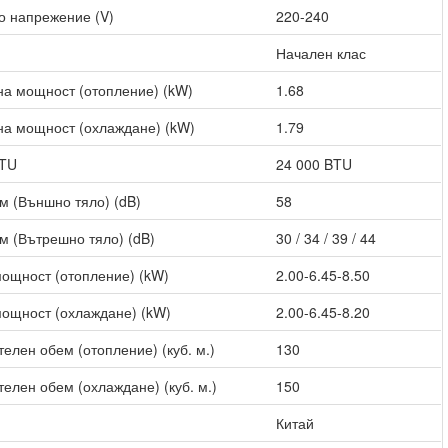
о напрежение (V)
220-240
Начален клас
а мощност (отопление) (kW)
1.68
а мощност (охлаждане) (kW)
1.79
BTU
24 000 BTU
м (Външно тяло) (dB)
58
м (Вътрешно тяло) (dB)
30 / 34 / 39 / 44
ощност (отопление) (kW)
2.00-6.45-8.50
ощност (охлаждане) (kW)
2.00-6.45-8.20
елен обем (отопление) (куб. м.)
130
елен обем (охлаждане) (куб. м.)
150
Китай