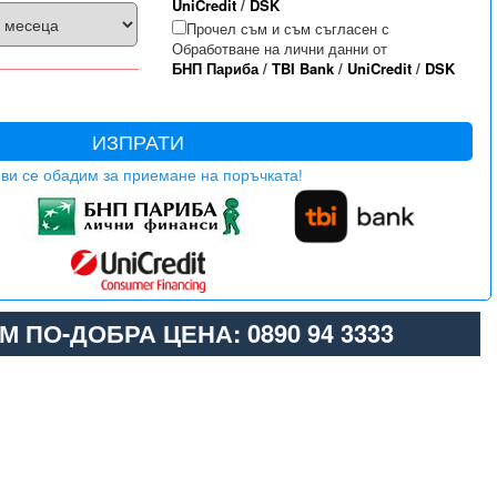
UniCredit
/
DSK
Прочел съм и съм съгласен с
Обработване на лични данни от
БНП Париба
/
TBI Bank
/
UniCredit
/
DSK
ИЗПРАТИ
ви се обадим за приемане на поръчката!
М ПО-ДОБРА ЦЕНА: 0890 94 3333