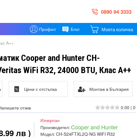
0890 94 3333
Моята количка
Профил
Блог
лас A++
атик Cooper and Hunter CH-
ritas WiFi R32, 24000 BTU, Клас A++
а
Цени с отстъпка
Монтаж в България
0.00
|
0
Напишете отзив
Изчерпан
Cooper and Hunter
Производител:
8.99 лв )
Модел:
CH-S24FTXL2Q-NG WiFI R32