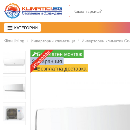
КАТЕГОРИИ
Klimatici.bg
Инверторни климатици
Инверторен климатик Coo
Изчерпан
Безплатен монтаж
3г. гаранция
Безплатна доставка