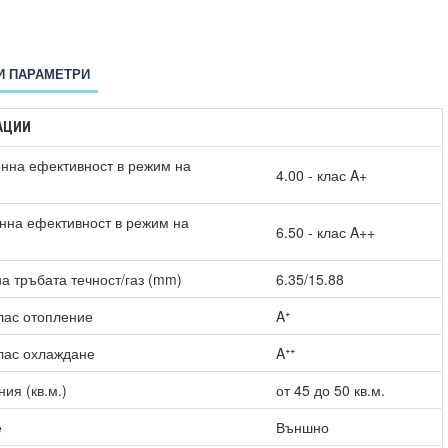
И ПАРАМЕТРИ
АЦИИ
нна ефективност в режим на
4.00 - клас A+
нна ефективност в режим на
6.50 - клас A++
)
а тръбата течност/газ (mm)
6.35/15.88
лас отопление
Aᐩ
лас охлаждане
Aᐩᐩ
ия (кв.м.)
от 45 до 50 кв.м.
е
Външно