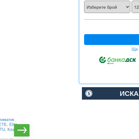
Ще 
ИСКА
лиматик
Инверторен климатик
TE, Elite,
Alpin ASW-35PTT Pro,
BTU, Клас
WIFI, 12000 BTU, Клас
А++