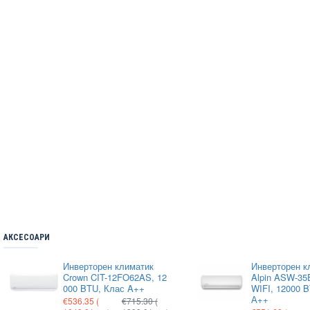
АКСЕСОАРИ
Инверторен климатик
Инверторен к
Crown CIT-12FO62AS, 12
Alpin ASW-35E
000 BTU, Клас A++
WIFI, 12000 
А++
€536.35
(
€715.30
(