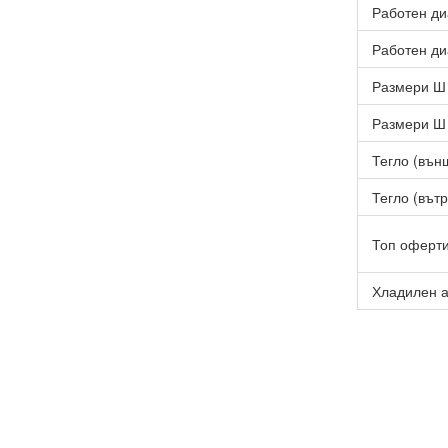
Работен ди
Работен ди
Размери Ш 
Размери Ш 
Тегло (външ
Тегло (вътр
Топ оферт
Хладилен а