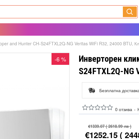
per and Hunter CH-S24FTXL2Q-NG Veritas WiFi R32, 24000 BTU, К
Инверторен клим
-6 %
S24FTXL2Q-NG Ve
Безплатна доставк
0 отзива
-
€1339.07
( 2618.99 лв )
€1252.15
( 244