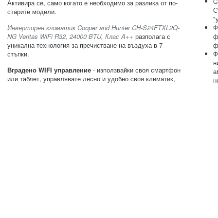
C
Активира се, само когато е необходимо за разлика от по-
С
старите модели.
"
Инверторен климатик Cooper and Hunter CH-S24FTXL2Q-
Ф
NG Veritas WiFi R32, 24000 BTU, Клас A++
разполага с
ф
уникална технология за пречистване на въздуха в 7
ф
стъпки.
Ф
н
Вградено WIFI управление
- използвайки своя смартфон
а
или таблет, управлявате лесно и удобно своя климатик,
н