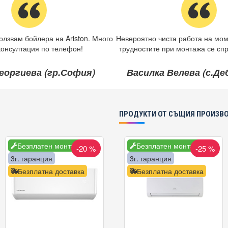
олзвам бойлера на Ariston. Много
Невероятно чиста работа на мом
консултация по телефон!
трудностите при монтажа се спр
еоргиева (гр.София)
Василка Велева (с.Д
ПРОДУКТИ ОТ СЪЩИЯ ПРОИЗВ
Безплатен монтаж
Безплатен монтаж
-20 %
-25 %
3г. гаранция
3г. гаранция
Безплатна доставка
Безплатна доставка