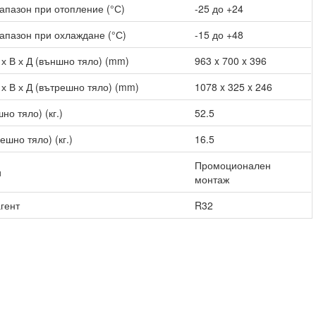
апазон при отопление (°С)
-25 до +24
апазон при охлаждане (°С)
-15 до +48
х В х Д (външно тяло) (mm)
963 x 700 x 396
х В х Д (вътрешно тяло) (mm)
1078 x 325 x 246
но тяло) (кг.)
52.5
ешно тяло) (кг.)
16.5
Промоционален
и
монтаж
гент
R32