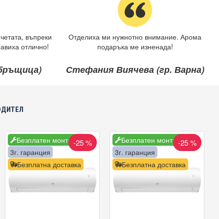
четата, въпреки
Отделиха ми нужнотно внимание. Арома
авиха отлично!
подаръка ме изненада!
ебръщица)
Стефания Виячева (гр. Варна)
ОДИТЕЛ
Безплатен монтаж
Безплатен монтаж
-25 %
-25 %
3г. гаранция
3г. гаранция
Безплатна доставка
Безплатна доставка