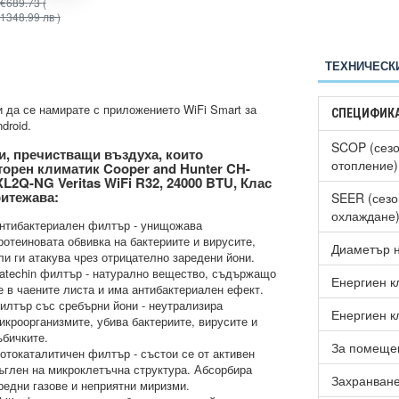
€689.73
(
€597.70
(
€745.97
(
1348.99 лв )
1169.00 лв )
1458.99 лв )
ТЕХНИЧЕСК
и да се намирате с приложението WiFi Smart за
СПЕЦИФИК
droid.
SCOP (сезо
, пречистващи въздуха, които
отопление)
орен климатик Cooper and Hunter CH-
L2Q-NG Veritas WiFi R32, 24000 BTU, Клас
итежава:
SEER (сезо
охлаждане
нтибактериален филтър - унищожава
ротеиновата обвивка на бактериите и вирусите,
Диаметър н
ли ги атакува чрез отрицателно заредени йони.
atechin филтър - натурално вещество, съдържащо
Енергиен к
е в чаените листа и има антибактериален ефект.
илтър със сребърни йони - неутрализира
Енергиен к
икроорганизмите, убива бактериите, вирусите и
ъбичките.
За помещен
отокаталитичен филтър - състои се от активен
ъглен на микроклетъчна структура. Абсорбира
Захранван
редни газове и неприятни миризми.