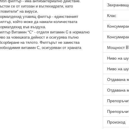
hitin филтър - има антибактериално действие.
Захранващ
ъстои се от хитозан и въглехидрати, като
уловители" на вируси.
Клас
ормалдехид улавящ филтър - единственият
илтър, който може да намали количествата
Консумиран
ормалдехид във въздуха.
илтър Витамин "С" - отделя витамин C в нормално
Консумиран
иво за човешката дейност и осигурява пълно
бсорбиране на тялото. Филтърът не замества
Мощност 
еобходимия витамин С, осигуряван от храната
Ниво на шу
Ниво на шу
Отдавана м
Отдавана м
Препоръчит
Препоръчит
Произход