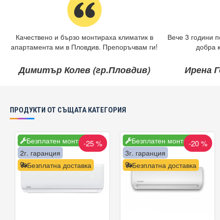
Качествено и бързо монтираха климатик в
Вече 3 години п
апартамента ми в Пловдив. Препоръчвам ги!
добра 
Димитър Колев (гр.Пловдив)
Ирена Г
ПРОДУКТИ ОТ СЪЩАТА КАТЕГОРИЯ
Безплатен монтаж
Безплатен монтаж
-25 %
-20 %
2г. гаранция
3г. гаранция
Безплатна доставка
Безплатна доставка