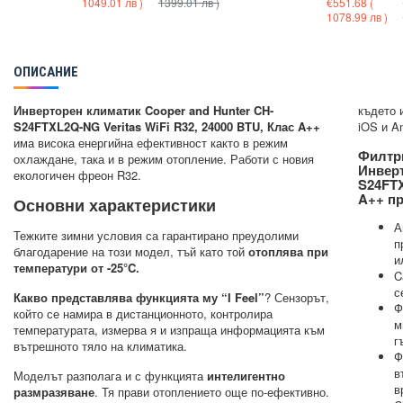
1049.01 лв )
1399.01 лв )
€551.68
(
1078.99 лв )
ОПИСАНИЕ
Инверторен климатик Cooper and Hunter CH-
където 
S24FTXL2Q-NG Veritas WiFi R32, 24000 BTU, Клас A++
iOS и An
има висока енергийна ефективност както в режим
Филтри
охлаждане, така и в режим отопление. Работи с новия
Инверт
екологичен фреон R32.
S24FTX
A++ пр
Основни характеристики
А
Тежките зимни условия са гарантирано преудолими
п
благодарение на този модел, тъй като той
отоплява при
и
температури от -25°C.
C
с
Какво представлява функцията му “I Feel”
? Сензорът,
Ф
който се намира в дистанционното, контролира
м
температурата, измерва я и изпраща информацията към
г
вътрешното тяло на климатика.
Ф
в
Моделът разполага и с функцията
интелигентно
в
размразяване
. Тя прави отоплението още по-ефективно.