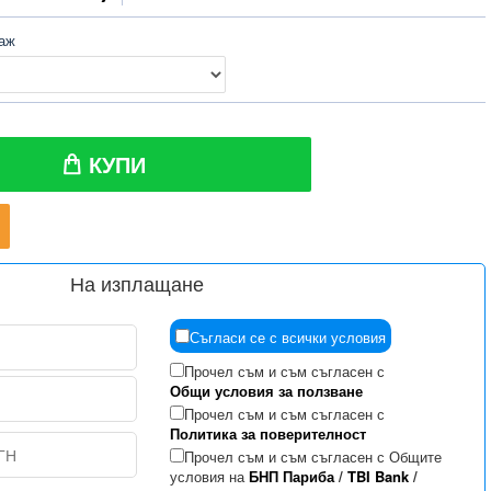
таж
КУПИ
На изплащане
Съгласи се с всички условия
Прочел съм и съм съгласен с
Общи условия за ползване
Прочел съм и съм съгласен с
Политика за поверителност
Прочел съм и съм съгласен с Общите
условия на
БНП Париба
/
TBI Bank
/