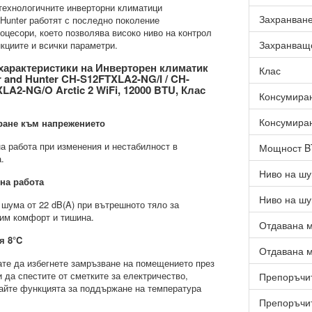
технологичните инверторни климатици
Захранван
Hunter работят с последно поколение
оцесори, което позволява високо ниво на контрол
Захранващ
кциите и всички параметри.
характеристики на Инверторен климатик
Клас
 and Hunter CH-S12FTXLA2-NG/I / CH-
LA2-NG/O Arctic 2 WiFi, 12000 BTU, Клас
Консумиран
Консумиран
ране към напрежението
а работа при изменения и нестабилност в
Мощност 
а.
Ниво на шу
на работа
Ниво на шу
 шума от 22 dB(A) при вътрешното тяло за
им комфорт и тишина.
Отдавана м
я 8°C
Отдавана м
ате да избегнете замръзване на помещението през
и да спестите от сметките за електричество,
Препоръчит
айте функцията за поддържане на температура
Препоръчит