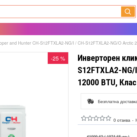
per and Hunter CH-S12FTXLA2-NG/I / CH-S12FTXLA2-NG/O Arctic 2 
Инверторен клим
-25 %
S12FTXLA2-NG/I 
12000 BTU, Клас
Безплатна доставк
0 отзива
-
€1009.62
( 1974.65 лв )