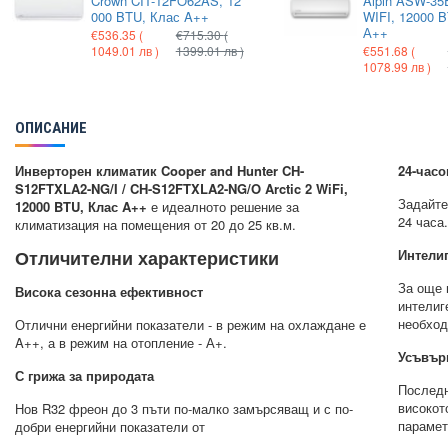
Crown CIT-12FO62AS, 12
Alpin ASW-35E
000 BTU, Клас A++
WIFI, 12000 
А++
€536.35
(
€715.30
(
1049.01 лв )
1399.01 лв )
€551.68
(
1078.99 лв )
ОПИСАНИЕ
Инверторен климатик Cooper and Hunter CH-
24-часо
S12FTXLA2-NG/I / CH-S12FTXLA2-NG/O Arctic 2 WiFi,
Задайте
12000 BTU, Клас A++
е идеалното решение за
24 часа
климатизация на помещения от 20 до 25 кв.м.
Отличителни характеристики
Интели
За още 
Висока сезонна ефективност
интелиг
необход
Отлични енергийни показатели - в режим на охлаждане е
A++, а в режим на отопление - А+.
Усъвър
С грижа за природата
Последн
високот
Нов R32 фреон до 3 пъти по-малко замърсяващ и с по-
параме
добри енергийни показатели от