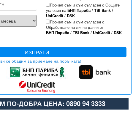
Прочел съм и съм съгласен с Общите
условия на
БНП Париба
/
TBI Bank
/
UniCredit
/
DSK
Прочел съм и съм съгласен с
Обработване на лични данни от
БНП Париба
/
TBI Bank
/
UniCredit
/
DSK
ИЗПРАТИ
ви се обадим за приемане на поръчката!
М ПО-ДОБРА ЦЕНА: 0890 94 3333