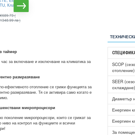
TE, Elite,
Alpin ASW-35PTT Pro,
BTU, Клас
WIFI, 12000 BTU, Клас
А++
€689.73
(
€597.70
(
€745.97
(
1348.99 лв )
1169.00 лв )
1458.99 лв )
ТЕХНИЧЕСК
в таймер
СПЕЦИФИК
 час за включване и изключване на климатика за
SCOP (сезо
.
отопление)
гентно размразяване
SEER (сезо
по-ефективното отопление се грижи функцията за
охлаждане
ентно размразяване. Тя се активира само когато е
имо.
Диаметър н
шенствани микропроцесори
Енергиен к
о поколение микропроцесори, които се грижат за
Енергиен к
о ниво на контрол на функциите и всички
три!
За помещен