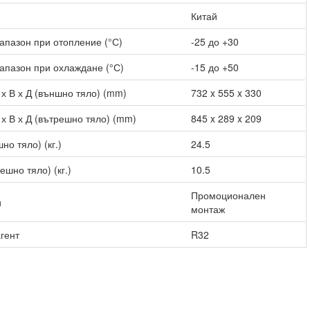
Китай
апазон при отопление (°С)
-25 до +30
апазон при охлаждане (°С)
-15 до +50
х В х Д (външно тяло) (mm)
732 x 555 x 330
х В х Д (вътрешно тяло) (mm)
845 x 289 x 209
но тяло) (кг.)
24.5
ешно тяло) (кг.)
10.5
Промоционален
и
монтаж
гент
R32