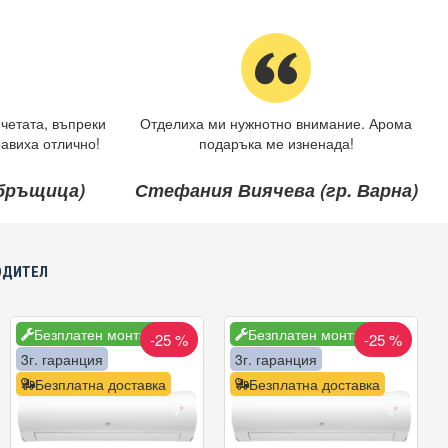
четата, въпреки
Отделиха ми нужнотно внимание. Арома
авиха отлично!
подаръка ме изненада!
ебръщица)
Стефания Виячева (гр. Варна)
ОДИТЕЛ
Безплатен монтаж
Безплатен монтаж
-25 %
-25 %
3г. гаранция
3г. гаранция
Безплатна доставка
Безплатна доставка