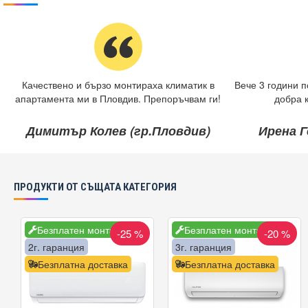
Качествено и бързо монтираха климатик в
Вече 3 години п
апартамента ми в Пловдив. Препоръчвам ги!
добра 
Димитър Колев (гр.Пловдив)
Ирена Г
ПРОДУКТИ ОТ СЪЩАТА КАТЕГОРИЯ
Безплатен монтаж
Безплатен монтаж
-25 %
-20 %
2г. гаранция
3г. гаранция
Безплатна доставка
Безплатна доставка