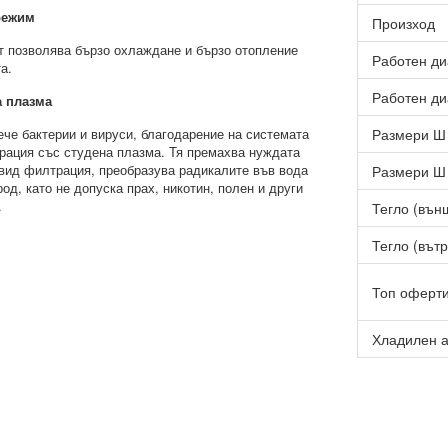
режим
Произход
 позволява бързо охлаждане и бързо отопление
Работен ди
а.
Работен ди
а плазма
ече бактерии и вируси, благодарение на системата
Размери Ш 
рация със студена плазма. Тя премахва нуждата
 вид филтрация, преобразува радикалите във вода
Размери Ш 
род, като не допуска прах, никотин, полен и други
.
Тегло (външ
Тегло (вътр
Топ оферт
Хладилен а