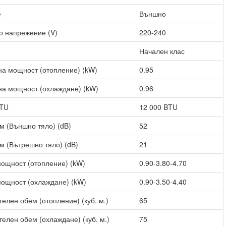
е
Външно
о напрежение (V)
220-240
Начален клас
а мощност (отопление) (kW)
0.95
а мощност (охлаждане) (kW)
0.96
BTU
12 000 BTU
м (Външно тяло) (dB)
52
м (Вътрешно тяло) (dB)
21
ощност (отопление) (kW)
0.90-3.80-4.70
ощност (охлаждане) (kW)
0.90-3.50-4.40
елен обем (отопление) (куб. м.)
65
елен обем (охлаждане) (куб. м.)
75