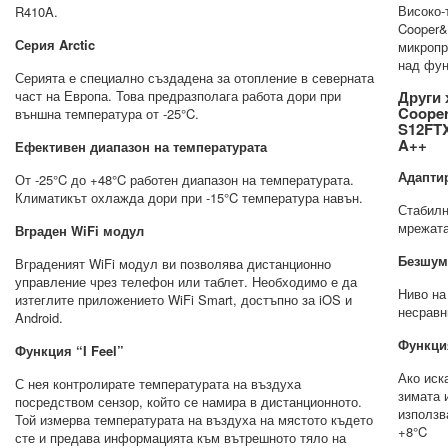
Високо-
R410A.
Cooper&
Серия Arctic
микропр
над фун
Серията е специално създадена за отопление в северната
част на Европа. Това предразполага работа дори при
Други 
Cooper
външна температура от -25°C.
S12FTX
A++
Ефективен диапазон на температурата
Адапти
От -25°C до +48°C работен диапазон на температурата.
Климатикът охлажда дори при -15°C температура навън.
Стабилн
мрежат
Вграден WiFi модул
Безшум
Вграденият WiFi модул ви позволява дистанционно
управление чрез телефон или таблет. Необходимо е да
Ниво на
изтеглите приложението WiFi Smart, достъпно за iOS и
несравн
Android.
Функци
Функция “I Feel”
Ако иск
С нея контролирате температурата на въздуха
зимата 
посредством сензор, който се намира в дистанционното.
използв
Той измерва температурата на въздуха на мястото където
+8°C
сте и предава информацията към вътрешното тяло на