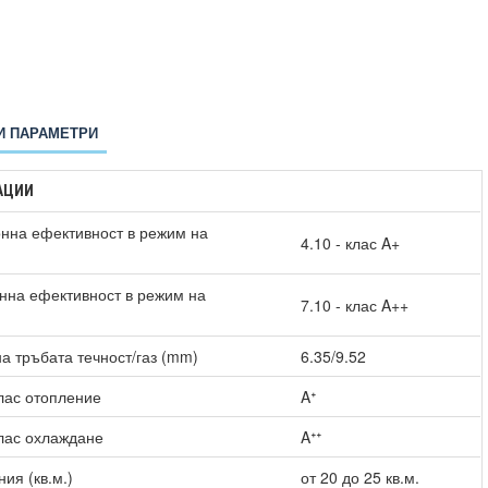
И ПАРАМЕТРИ
АЦИИ
нна ефективност в режим на
4.10 - клас A+
нна ефективност в режим на
7.10 - клас A++
)
а тръбата течност/газ (mm)
6.35/9.52
лас отопление
Aᐩ
лас охлаждане
Aᐩᐩ
ия (кв.м.)
от 20 до 25 кв.м.