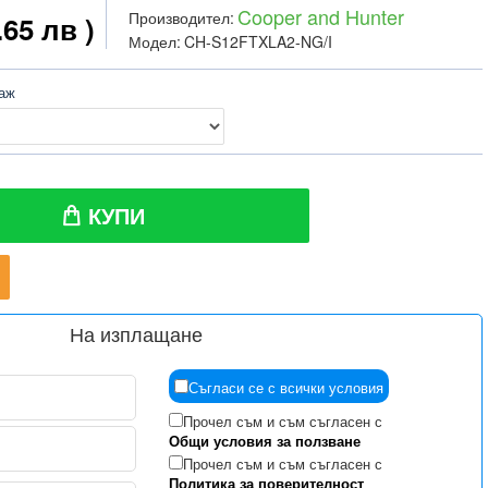
Cooper and Hunter
Производител:
.65 лв )
Модел:
CH-S12FTXLA2-NG/I
таж
КУПИ
На изплащане
Съгласи се с всички условия
Прочел съм и съм съгласен с
Общи условия за ползване
Прочел съм и съм съгласен с
Политика за поверителност