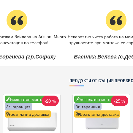
олзвам бойлера на Ariston. Много
Невероятно чиста работа на мом
консултация по телефон!
трудностите при монтажа се спр
еоргиева (гр.София)
Василка Велева (с.Д
ПРОДУКТИ ОТ СЪЩИЯ ПРОИЗВ
Безплатен монтаж
Безплатен монтаж
-20 %
-25 %
3г. гаранция
3г. гаранция
Безплатна доставка
Безплатна доставка