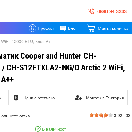
0890 94 3333
Моята количка
Профил
Блог
WiFi, 12000 BTU, Клас A++
атик Cooper and Hunter CH-
/ CH-S12FTXLA2-NG/O Arctic 2 WiFi,
 A++
а
Цени с отстъпка
Монтаж в България
3.92
|
33
Напишете отзив
В наличност