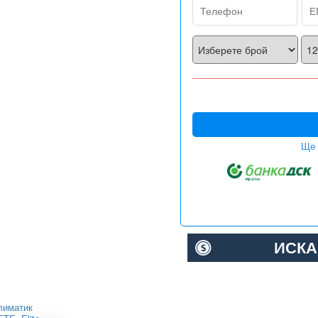
Ще 
ИСКА
лиматик
Инверторен климатик