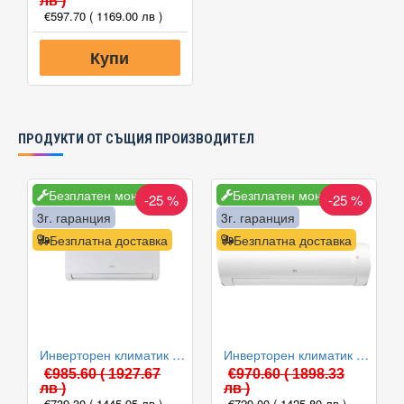
лв )
€597.70
( 1169.00 лв )
Купи
ПРОДУКТИ ОТ СЪЩИЯ ПРОИЗВОДИТЕЛ
Безплатен монтаж
Безплатен монтаж
-25 %
-25 %
3г. гаранция
3г. гаранция
Безплатна доставка
Безплатна доставка
Инверторен климатик Cooper and Hunter CH-S09FTXLA2/I-NG / CH-S09FTXLA2/O-NG Arctic 2 WiFi, 9000 BTU, Клас A++
Инверторен климатик Cooper and Hunter CH-S09FTXD2-WP DAYTONA, 9000 BTU, Клас A++
€985.60
( 1927.67
€970.60
( 1898.33
лв )
лв )
€739.30
( 1445.95 лв )
€729.00
( 1425.80 лв )