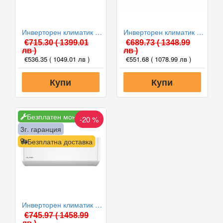
Инверторен климатик Crown CIT-12FO62AS, 12 000 BTU, Клас A++
Инверторен климатик Alpin ASW-35ETE, Elite, WIFI, 12000 BTU, Клас А++
€715.30
( 1399.01
€689.73
( 1348.99
лв )
лв )
€536.35
( 1049.01 лв )
€551.68
( 1078.99 лв )
Купи
Купи
Безплатен монтаж
-20 %
3г. гаранция
Безплатна доставка
Инверторен климатик Alpin ASW-35PTT Pro, WIFI, 12000 BTU, Клас А++
€745.97
( 1458.99