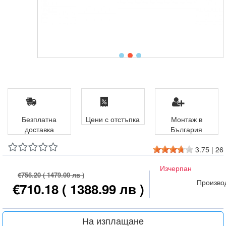
Безплатна
Цени с отстъпка
Монтаж в
доставка
България
3.75
|
26
Изчерпан
€756.20
( 1479.00 лв )
Произво
€710.18
( 1388.99 лв )
На изплащане