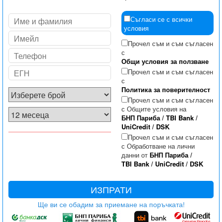
Съгласи се с всички
условия
Прочел съм и съм съгласен
с
Общи условия за ползване
Прочел съм и съм съгласен
с
Политика за поверителност
Прочел съм и съм съгласен
с Общите условия на
БНП Париба
/
TBI Bank
/
UniCredit
/
DSK
Прочел съм и съм съгласен
с Обработване на лични
данни от
БНП Париба
/
TBI Bank
/
UniCredit
/
DSK
ИЗПРАТИ
Ще ви се обадим за приемане на поръчката!