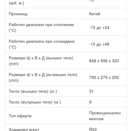
(куб. м.)
Произход
Китай
Работен диапазон при отопление
-15 до +24
(°С)
Работен диапазон при охлаждане
-15 до +48
(°С)
Размери Ш х В х Д (външно тяло)
848 x 596 x 320
(mm)
Размери Ш х В х Д (вътрешно тяло)
790 x 275 x 200
(mm)
Тегло (външно тяло) (кг.)
31
Тегло (вътрешно тяло) (кг.)
9
Промоционален
Топ оферти
монтаж
Хладилен агент
R32