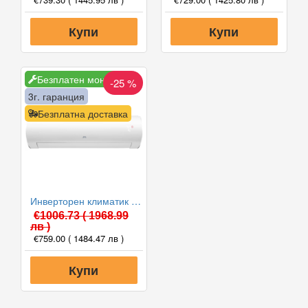
Купи
Купи
Безплатен монтаж
-25 %
3г. гаранция
Безплатна доставка
Инверторен климатик Cooper and Hunter CH-S12FTXD2-WP DAYTONA, 12000 BTU, Клас A++
€1006.73
( 1968.99
лв )
€759.00
( 1484.47 лв )
Купи