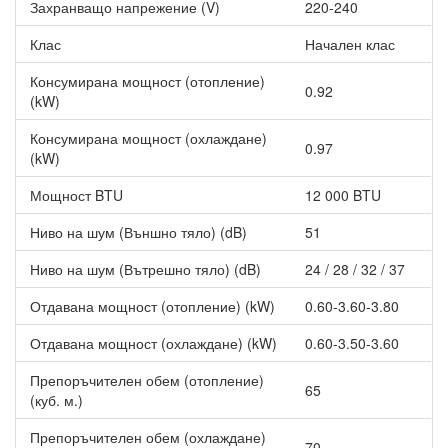
Захранващо напрежение (V)
220-240
Други характеристики на Инверторен климатик Cooper
and Hunter CH-S12FTXE/I-NG Alpha WiFi R32, 12000 BTU,
Клас
Начален клас
Клас A++
Благодарение на
вградения WiFi модул
и приложението WiFi
Консумирана мощност (отопление)
0.92
Smart за iOS и Android можете да:
(kW)
включвате или изключвате климатика;
Консумирана мощност (охлаждане)
зададете желаната температура;
0.97
(kW)
управлявате основните функци.
Мощност BTU
12 000 BTU
Ниво на шум (Външно тяло) (dB)
51
Ниво на шум (Вътрешно тяло) (dB)
24 / 28 / 32 / 37
Отдавана мощност (отопление) (kW)
0.60-3.60-3.80
Отдавана мощност (охлаждане) (kW)
0.60-3.50-3.60
Препоръчителен обем (отопление)
65
(куб. м.)
Препоръчителен обем (охлаждане)
70