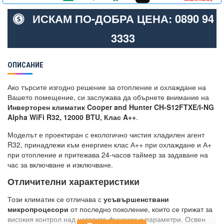
ИСКАМ ПО-ДОБРА ЦЕНА: 0890 94
3333
ОПИСАНИЕ
Ако търсите изгодно решение за отопление и охлаждане на
Вашето помещение, си заслужава да обърнете внимание на
Инверторен климатик Cooper and Hunter CH-S12FTXE/I-NG
Alpha WiFi R32, 12000 BTU, Клас A++
.
Моделът е проектиран с екологично чистия хладилен агент
R32, принадлежи към енергиен клас А++ при охлаждане и А+
при отопление и притежава 24-часов таймер за задаване на
час за включване и изключване.
Отличителни характеристики
Този климатик се отличава с
усъвършенствани
микропроцесори
от последно поколение, които се грижат за
високия контрол над неговите функции и параметри. Освен