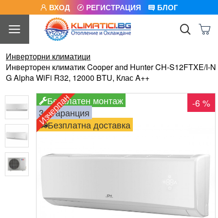
ВХОД
РЕГИСТРАЦИЯ
БЛОГ
Инверторни климатици
Инверторен климатик Cooper and Hunter CH-S12FTXE/I-N
G Alpha WiFi R32, 12000 BTU, Клас A++
Изчерпан
Безплатен монтаж
-6 %
3г. гаранция
Безплатна доставка