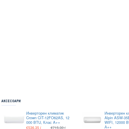
АКСЕСОАРИ
Инверторен климатик
Инверторен к
Crown CIT-12FO62AS, 12
Alpin ASW-35E
000 BTU, Клас A++
WIFI, 12000 
А++
€536.35
(
€715.30
(