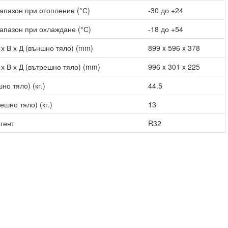
апазон при отопление (°С)
-30 до +24
апазон при охлаждане (°С)
-18 до +54
х В х Д (външно тяло) (mm)
899 x 596 x 378
х В х Д (вътрешно тяло) (mm)
996 x 301 x 225
но тяло) (кг.)
44.5
ешно тяло) (кг.)
13
гент
R32