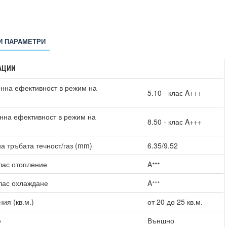
И ПАРАМЕТРИ
АЦИИ
нна ефективност в режим на
5.10 - клас A+++
нна ефективност в режим на
8.50 - клас A+++
)
а тръбата течност/газ (mm)
6.35/9.52
лас отопление
Aᐩᐩᐩ
лас охлаждане
Aᐩᐩᐩ
ия (кв.м.)
от 20 до 25 кв.м.
е
Външно