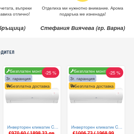
четата, въпреки
Отделиха ми нужнотно внимание. Арома
авиха отлично!
подаръка ме изненада!
ебръщица)
Стефания Виячева (гр. Варна)
ОДИТЕЛ
Безплатен монтаж
Безплатен монтаж
-25 %
-25 %
3г. гаранция
3г. гаранция
Безплатна доставка
Безплатна доставка
Инверторен климатик Cooper and Hunter CH-S09FTXD2-WP DAYTONA, 9000 BTU, Клас A++
Инверторен климатик Cooper and Hunter CH-S12FTXD2-WP DAYTONA, 12000 BTU, Клас A++
€970.60
( 1898.33 лв
€1006.73
( 1968.99