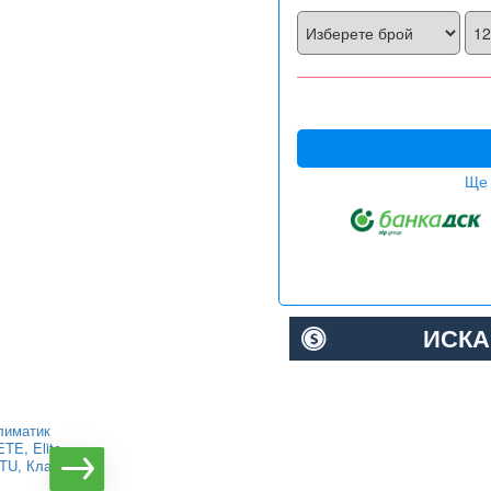
Ще 
ИСКА
лиматик
Инверторен климатик
TE, Elite,
Alpin ASW-35PTT Pro,
BTU, Клас
WIFI, 12000 BTU, Клас
А++