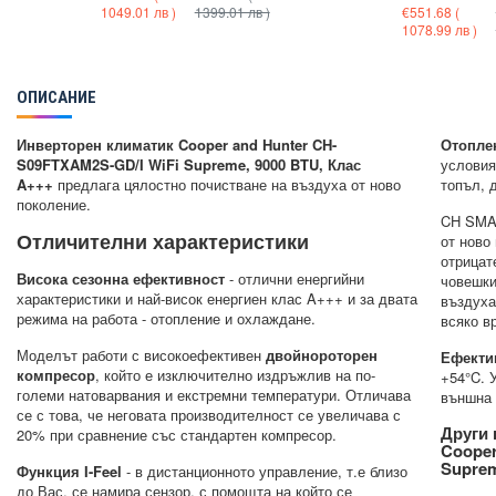
1049.01 лв )
1399.01 лв )
€551.68
(
1078.99 лв )
ОПИСАНИЕ
Инверторен климатик Cooper and Hunter CH-
Отоплен
S09FTXAM2S-GD/I WiFi Supreme, 9000 BTU, Клас
условия
A+++
предлага цялостно почистване на въздуха от ново
топъл, 
поколение.
CH SMA
Отличителни характеристики
от ново
отрицат
Висока сезонна ефективност
- отлични енергийни
човешки
характеристики и най-висок енергиен клас A+++ и за двата
въздуха
режима на работа - отопление и охлаждане.
всяко в
Моделът работи с високоефективен
двойнороторен
Ефекти
компресор
, който е изключително издръжлив на по-
+54°C. 
големи натоварвания и екстремни температури. Отличава
външна 
се с това, че неговата производителност се увеличава с
Други 
20% при сравнение със стандартен компресор.
Cooper
Suprem
Функция I-Feel
- в дистанционното управление, т.е близо
до Вас, се намира сензор, с помощта на който се