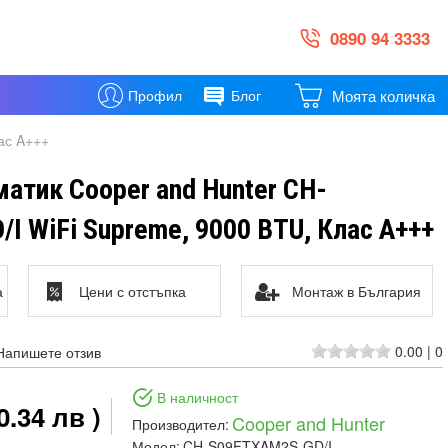
0890 94 3333
Моята количка
Профил
Блог
ас A+++
атик Cooper and Hunter CH-
 WiFi Supreme, 9000 BTU, Клас A+++
а
Цени с отстъпка
Монтаж в България
0.00
|
0
Напишете отзив
В наличност
0.34 лв )
Cooper and Hunter
Производител:
Модел:
CH-S09FTXAM2S-GD/I