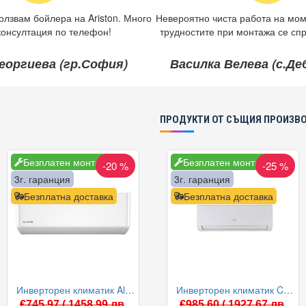
олзвам бойлера на Ariston. Много
Невероятно чиста работа на мом
консултация по телефон!
трудностите при монтажа се спр
еоргиева (гр.София)
Василка Велева (с.Д
ПРОДУКТИ ОТ СЪЩИЯ ПРОИЗВ
Безплатен монтаж
Безплатен монтаж
-20 %
-25 %
3г. гаранция
3г. гаранция
Безплатна доставка
Безплатна доставка
Инверторен климатик Alpin ASW-35PTT Pro, WIFI, 12000 BTU, Клас А++
Инверторен климатик Cooper and Hunter CH-S09FTXLA2/I-NG / CH-S09FTXLA2/O-NG Arctic 2 WiFi, 9000 BTU, Клас A++
€745.97
( 1458.99 лв
€985.60
( 1927.67 лв