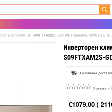
oper and Hunter CH-S09FTXAM2S-GD/I WiFi Supreme, 9000 BTU, Кл
Инверторен клим
S09FTXAM2S-GD/I
Безплатна доставк
0 отзива
-
€1079.00
( 211