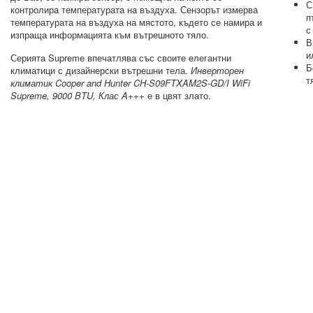
С
контролира температурата на въздуха. Сензорът измерва
п
температурата на въздуха на мястото, където се намира и
с
изпраща информацията към вътрешното тяло.
В
и
Серията Supreme впечатлява със своите елегантни
Б
климатици с дизайнерски вътрешни тела.
Инверторен
т
климатик Cooper and Hunter CH-S09FTXAM2S-GD/I WiFi
Supreme, 9000 BTU, Клас A+++
е в цвят злато.