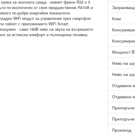
 грижа за околната среда - новият фреон R32 е 3
Захранващ
ъти по-екологичен от своя предшественик R410A и
 много по-добри енергийни показатели.
граден WiFi модул за управление през смартфон
Клас
ли таблет с приложението WiFi Smart.
езшумен - само 18dB ниво на звука на вътрешното
Консумиран
яло за истински комфорт и пълноценна почивка.
Консумиран
Мощност 
Ниво на шу
Ниво на шу
Отдавана м
Отдавана м
Препоръчит
Препоръчит
Произход