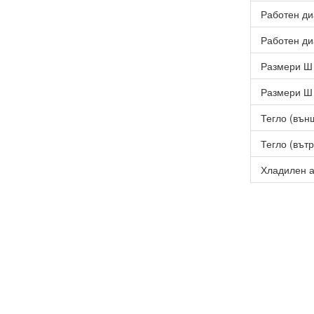
Работен ди
Работен ди
Размери Ш 
Размери Ш 
Тегло (външ
Тегло (вътр
Хладилен а