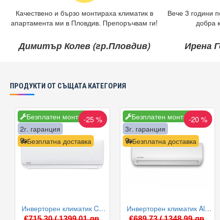
Качествено и бързо монтираха климатик в
Вече 3 години п
апартамента ми в Пловдив. Препоръчвам ги!
добра 
Димитър Колев (гр.Пловдив)
Ирена Г
ПРОДУКТИ ОТ СЪЩАТА КАТЕГОРИЯ
Безплатен монтаж
Безплатен монтаж
-25 %
-20 %
2г. гаранция
3г. гаранция
Безплатна доставка
Безплатна доставка
Инверторен климатик Crown CIT-12FO62AS, 12 000 BTU, Клас A++
Инверторен климатик Alpin ASW-35ETE, Elite, WIFI, 12000 BTU, Клас А++
€715.30
( 1399.01 лв
€689.73
( 1348.99 лв