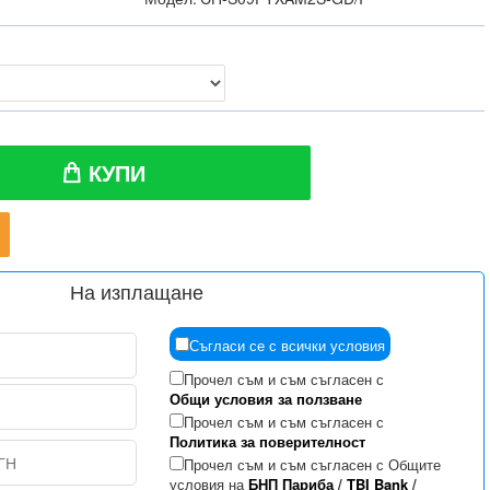
КУПИ
На изплащане
Съгласи се с всички условия
Прочел съм и съм съгласен с
Общи условия за ползване
Прочел съм и съм съгласен с
Политика за поверителност
Прочел съм и съм съгласен с Общите
условия на
БНП Париба
/
TBI Bank
/