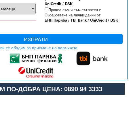
UniCredit
/
DSK
Прочел съм и съм съгласен с
Обработване на лични данни от
БНП Париба
/
TBI Bank
/
UniCredit
/
DSK
ИЗПРАТИ
ви се обадим за приемане на поръчката!
М ПО-ДОБРА ЦЕНА: 0890 94 3333