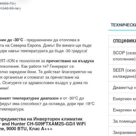
€689.73
(
€597.70
(
€745.97
(
1348.99 лв )
1169.00 лв )
1458.99 лв )
ТЕХНИЧЕСК
ие до -30°C
- предназначен да отоплява в
СПЕЦИФИК
та на Северна Европа. Домът Ви винаги ще бъде
дори навън температурата да бъде -30 градуса!
SCOP (сезо
отопление)
RT–ION е технология за
пречистване на въздуха
 поколение. Как работи тя? Генерират се
SEER (сезо
елно заредени йони. Те действат благоприятно на
охлаждане
я организъм и спомагат за пречистване на
. Осигурете си здравословен въздух у дома по
Диаметър н
реме!
вният температурен диапазон
e от -30°C до
Енергиен к
Уредът има способност да охлажда, дори при -18°C
температура.
Енергиен к
предимства на Инверторен климатик
За помещен
 and Hunter CH-S09FTXAM2S-GD/I WiFi
e, 9000 BTU, Клас A+++
Захранван