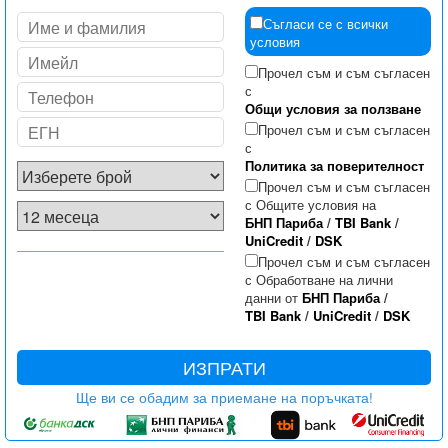
Съгласи се с всички
условия
Прочел съм и съм съгласен
с
Общи условия за ползване
Прочел съм и съм съгласен
с
Политика за поверителност
Прочел съм и съм съгласен
с Общите условия на
БНП Париба
/
TBI Bank
/
UniCredit
/
DSK
Прочел съм и съм съгласен
с Обработване на лични
данни от
БНП Париба
/
TBI Bank
/
UniCredit
/
DSK
ИЗПРАТИ
Ще ви се обадим за приемане на поръчката!