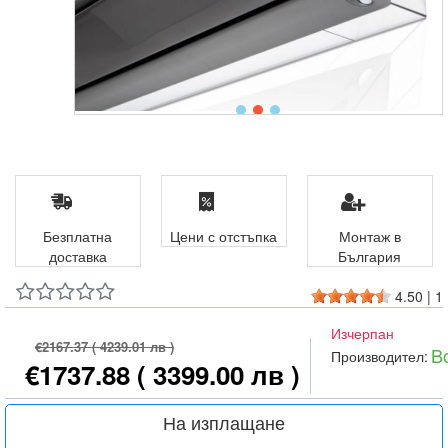
Безплатна
Цени с отстъпка
Монтаж в
доставка
България
4.50
|
1
Изчерпан
€2167.37
( 4239.01 лв )
B
Производител:
€1737.88
( 3399.00 лв )
На изплащане