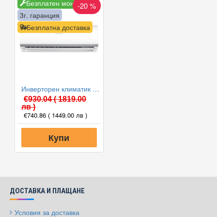
Безплатен монтаж
-20 %
3г. гаранция
Безплатна доставка
Инверторен климатик Bosch CL2000U W 35 E/CL2000 35 E Climate 2000, 12000 BTU, Клас A++
€930.04
( 1819.00
лв )
€740.86
( 1449.00 лв )
Купи
ДОСТАВКА И ПЛАЩАНЕ
Условия за доставка