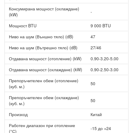
Може да контролирате температурата в дома
си,режимите на работа, посоката на въздушната струя.
Консумирана мощност (охлаждане)
-
(kW)
Други характеристики на Инверторен климатик Bosch
CLC8001i-W25ET/CLC8001i-25E Climate 8000i TITANIUM,
9000 BTU, Клас A+++
Мощност BTU
9 000 BTU
3D въздушен поток
Ниво на шум (Външно тяло) (dB)
47
Контрол на посоката на въздушния поток - вертикална
Ниво на шум (Вътрешно тяло) (dB)
27/46
или хоризонтална.
Отдавана мощност (отопление) (kW)
0.90-3.20-5.00
ECO режим
Намалява разходите за ел.енергия.
Отдавана мощност (охлаждане) (kW)
0.90-2.50-3.00
Препоръчителен обем (отопление)
50
(куб. м.)
Препоръчителен обем (охлаждане)
50
(куб. м.)
Произход
Китай
Работен диапазон при отопление
-15 до +24
(°С)