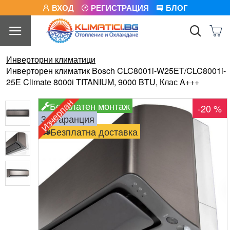
ВХОД
РЕГИСТРАЦИЯ
БЛОГ
Инверторни климатици
Инверторен климатик Bosch CLC8001i-W25ET/CLC8001i-
25E Climate 8000i TITANIUM, 9000 BTU, Клас A+++
Изчерпан
Безплатен монтаж
-20 %
3г. гаранция
Безплатна доставка