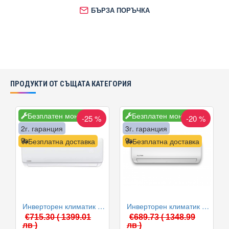
БЪРЗА ПОРЪЧКА
ПРОДУКТИ ОТ СЪЩАТА КАТЕГОРИЯ
Безплатен монтаж
Безплатен монтаж
-25 %
-20 %
2г. гаранция
3г. гаранция
Безплатна доставка
Безплатна доставка
Инверторен климатик Crown CIT-12FO62AS, 12 000 BTU, Клас A++
Инверторен климатик Alpin ASW-35ETE, Elite, WIFI, 12000 BTU, Клас А++
€715.30
( 1399.01
€689.73
( 1348.99
лв )
лв )