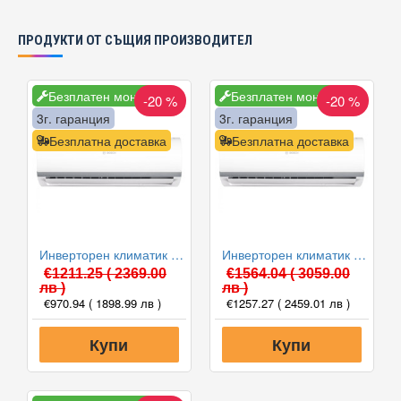
ПРОДУКТИ ОТ СЪЩИЯ ПРОИЗВОДИТЕЛ
Безплатен монтаж
Безплатен монтаж
-20 %
-20 %
3г. гаранция
3г. гаранция
Безплатна доставка
Безплатна доставка
Инверторен климатик Bosch CL2000U W 53 E/CL2000 53 E Climate 2000, 18000 BTU, Клас A++
Инверторен климатик Bosch CL2000U W 70 E/CL2000 70 E Climate 2000, 24000 BTU, Клас A++
€1211.25
( 2369.00
€1564.04
( 3059.00
лв )
лв )
€970.94
( 1898.99 лв )
€1257.27
( 2459.01 лв )
Купи
Купи