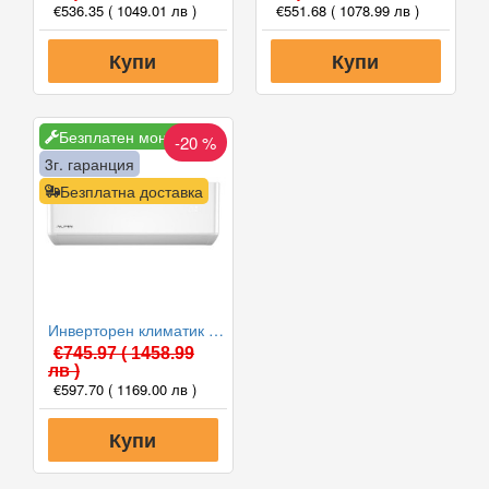
€536.35
( 1049.01 лв )
€551.68
( 1078.99 лв )
Купи
Купи
Безплатен монтаж
-20 %
3г. гаранция
Безплатна доставка
Инверторен климатик Alpin ASW-35PTT Pro, WIFI, 12000 BTU, Клас А++
€745.97
( 1458.99
лв )
€597.70
( 1169.00 лв )
Купи