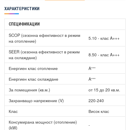
Плазмокластерни йони за пречистване на въздуха в
ХАРАКТЕРИСТИКИ
помещението.
Почиства замърсители във въздуха като вируси,
бактерии и др. и създава благоприятна среда за живот.
СПЕЦИФИКАЦИИ
Самопочистване
SCOP (сезонна ефективност в режим
5.10 - клас A+++
на отопление)
Понижава вероятността от поява на гъбички, чрез
плазмоклъстерните йони.
SEER (сезонна ефективност в режим
Изсушава вътрешността на уреда.
8.50 - клас A+++
на охлаждане)
Получавате по-здравословен въздух.
Сензор за присъствие на
Енергиен клас отопление
Инверторен климатик Bosch
Aᐩᐩᐩ
CLC8001i-W25ET/CLC8001i-25E Climate 8000i TITANIUM, 9000
Енергиен клас охлаждане
Aᐩᐩᐩ
BTU, Клас A+++
За помещения (кв.м.)
от 15 до 20 кв.м.
Сканира помещението и улавя движение.
В рамките на 1 час, ако няма движение, климатикът
Захранващо напрежение (V)
220-240
активира ЕСО режим автоматично - спестява енергия.
WiFi управление
Клас
Висок клас
Вграденото WiFi управление за контрол на климатика от
Консумирана мощност (отопление)
-
всяка точка на света.
(kW)