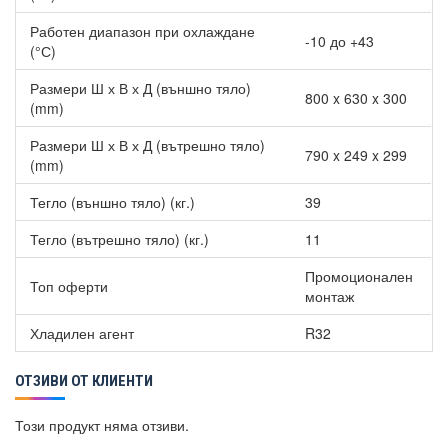
Работен диапазон при охлаждане
-10 до +43
(°С)
Размери Ш х В х Д (външно тяло)
800 x 630 x 300
(mm)
Размери Ш х В х Д (вътрешно тяло)
790 x 249 x 299
(mm)
Тегло (външно тяло) (кг.)
39
Тегло (вътрешно тяло) (кг.)
11
Промоционален
Топ оферти
монтаж
Хладилен агент
R32
ОТЗИВИ ОТ КЛИЕНТИ
Този продукт няма отзиви.