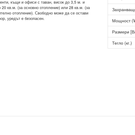
енти, къщи и офиси с таван, висок до 3,5 м. и
20 кв.м. (за основно отопление) или 28 кв.м. (за
Захранващ
телно отопление). Свободно може да се остави
зор, уредът е безопасен.
Мощност (
Размери [В
Тегло (кг.)