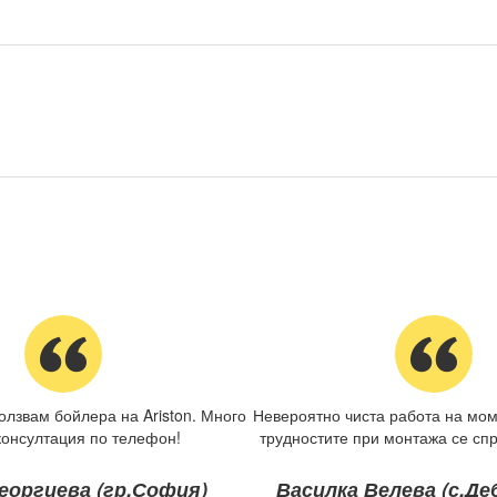
олзвам бойлера на Ariston. Много
Невероятно чиста работа на мом
консултация по телефон!
трудностите при монтажа се спр
еоргиева (гр.София)
Василка Велева (с.Д