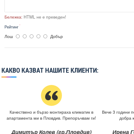
Бележка:
HTML не е преведен!
Рейтинг
Лош
Добър
КАКВО КАЗВАТ НАШИТЕ КЛИЕНТИ:
Качествено и бързо монтираха климатик в
Вече 3 години п
апартамента ми в Пловдив. Препоръчвам ги!
добра 
Димитър Колев (гр.Пловдив)
Ирена Г