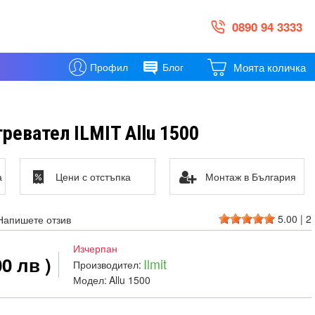
0890 94 3333
Моята количка
Профил
Блог
ревател ILMIT Allu 1500
а
Цени с отстъпка
Монтаж в България
5.00
|
2
Напишете отзив
Изчерпан
00 лв )
Ilmit
Производител:
Модел:
Allu 1500