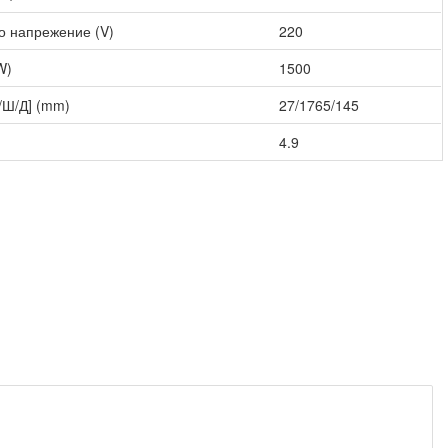
о напрежение (V)
220
W)
1500
/Ш/Д] (mm)
27/1765/145
4.9