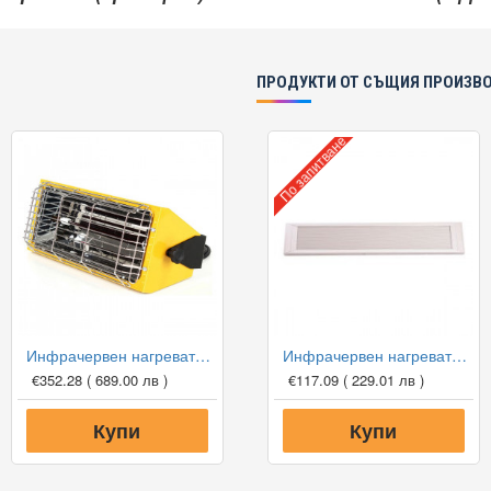
ПРОДУКТИ ОТ СЪЩИЯ ПРОИЗВ
По запитване
Инфрачервен нагревател Master HALL 1500
Инфрачервен нагревател ILMIT Allu 1000
€352.28
( 689.00 лв )
€117.09
( 229.01 лв )
Купи
Купи