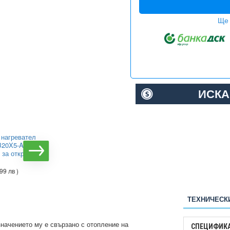
Ще 
ИСКА
нагревател
Инфрачервен нагревател
1B20X5-ALC
Master HALL 1500
 за открити
€352.28
( 689.00 лв )
99 лв )
ТЕХНИЧЕСК
начението му е свързано с отопление на
СПЕЦИФИК