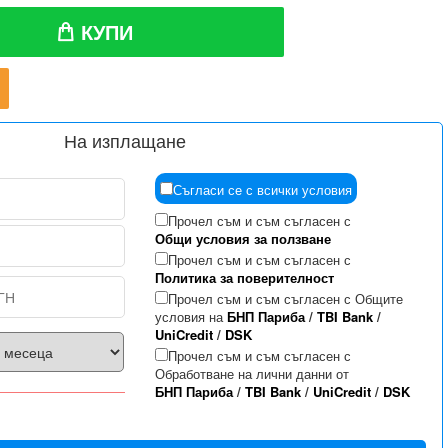
КУПИ
На изплащане
Съгласи се с всички условия
Прочел съм и съм съгласен с
Общи условия за ползване
Прочел съм и съм съгласен с
Политика за поверителност
Прочел съм и съм съгласен с Общите
условия на
БНП Париба
/
TBI Bank
/
UniCredit
/
DSK
Прочел съм и съм съгласен с
Обработване на лични данни от
БНП Париба
/
TBI Bank
/
UniCredit
/
DSK