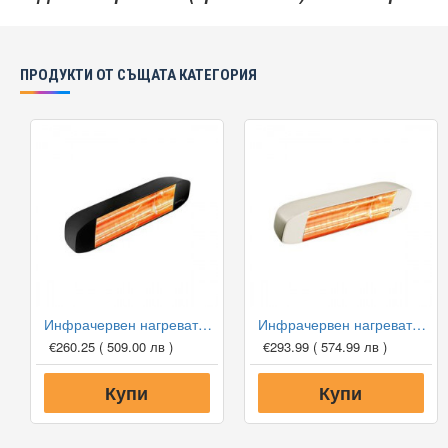
ПРОДУКТИ ОТ СЪЩАТА КАТЕГОРИЯ
Инфрачервен нагревател Heliosa 11FMX5 1500W, за открити площи
Инфрачервен нагревател Heliosa 11 11B20X5-ALC Amber 2000W, за открити площи
€260.25
( 509.00 лв )
€293.99
( 574.99 лв )
Купи
Купи