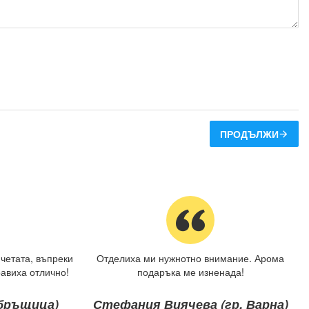
ПРОДЪЛЖИ
четата, въпреки
Отделиха ми нужнотно внимание. Арома
авиха отлично!
подаръка ме изненада!
ебръщица)
Стефания Виячева (гр. Варна)