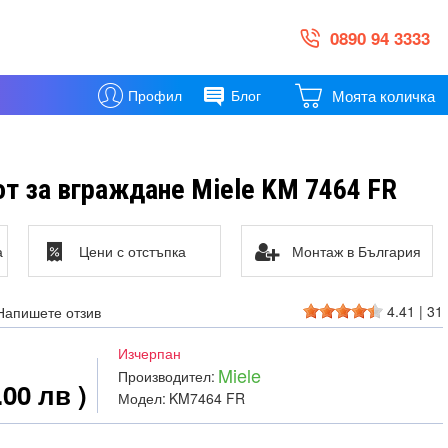
0890 94 3333
Моята количка
Профил
Блог
т за вграждане Miele KM 7464 FR
а
Цени с отстъпка
Монтаж в България
4.41
|
31
Напишете отзив
Изчерпан
Miele
Производител:
.00 лв )
Модел:
KM7464 FR