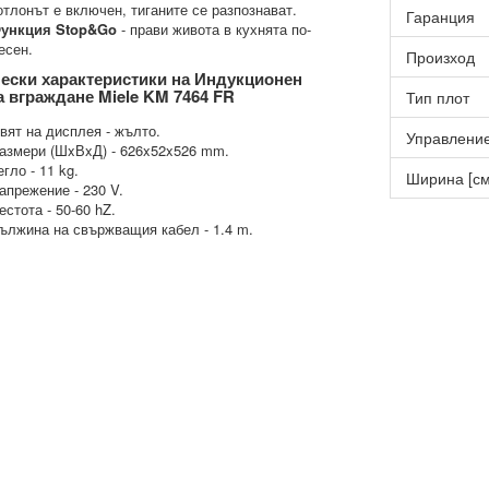
отлонът е включен, тиганите се разпознават.
Гаранция
ункция Stop&Go
- прави живота в кухнята по-
есен.
Произход
ески характеристики на Индукционен
а вграждане Miele KM 7464 FR
Тип плот
вят на дисплея - жълто.
Управлени
азмери (ШxВxД) - 626x52x526 mm.
егло - 11 kg.
Ширина [см
апрежение - 230 V.
естота - 50-60 hZ.
ължина на свържващия кабел - 1.4 m.