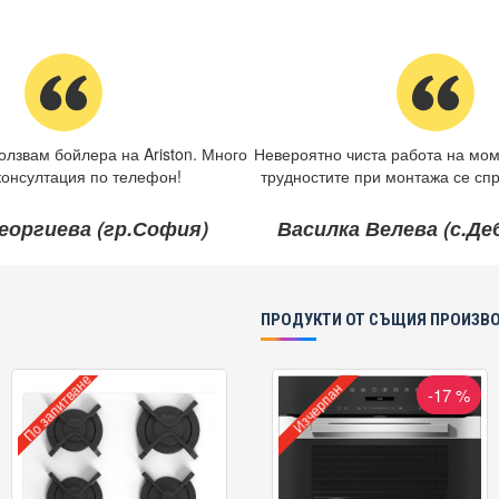
олзвам бойлера на Ariston. Много
Невероятно чиста работа на мом
консултация по телефон!
трудностите при монтажа се спр
еоргиева (гр.София)
Василка Велева (с.Д
ПРОДУКТИ ОТ СЪЩИЯ ПРОИЗВ
По запитване
Изчерпан
-17 %