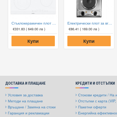
Стъклокерамичен плот за вграждане Gorenje ECT643WCSC, 60 см
Електрически плот за вграждане Hansa BHEI301077
€331.83
( 649.00 лв )
€86.41
( 169.00 лв )
Купи
Купи
ДОСТАВКА И ПЛАЩАНЕ
КРЕДИТИ И ОТСТЪПКИ
Условия за доставка
Стокови кредити / На
Методи на плащане
Отстъпки с карта (VIP, 
Връщане / Замяна на стоки
Пакетни оферти
Гаранция и рекламации
Енергийна ефективно