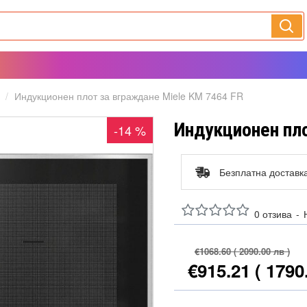
Индукционен плот за вграждане Miele KM 7464 FR
Индукционен пло
-14 %
Безплатна доставк
0 отзива
-
€1068.60
( 2090.00 лв )
€915.21
( 1790