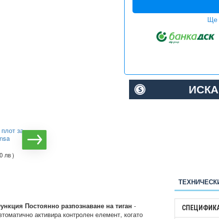
Ще 
ИСКА
 плот за
Газов котлон Teka GBC
nsa
64001 KBN WHITE
€331.83
( 649.00 лв )
0 лв )
ТЕХНИЧЕСК
ункция Постоянно разпознаване на тиган
-
СПЕЦИФИК
втоматично активира контролен елемент, когато