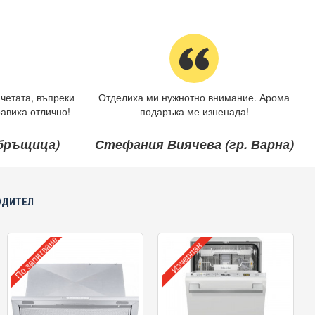
четата, въпреки
Отделиха ми нужнотно внимание. Арома
авиха отлично!
подаръка ме изненада!
ебръщица)
Стефания Виячева (гр. Варна)
ОДИТЕЛ
По запитване
Изчерпан