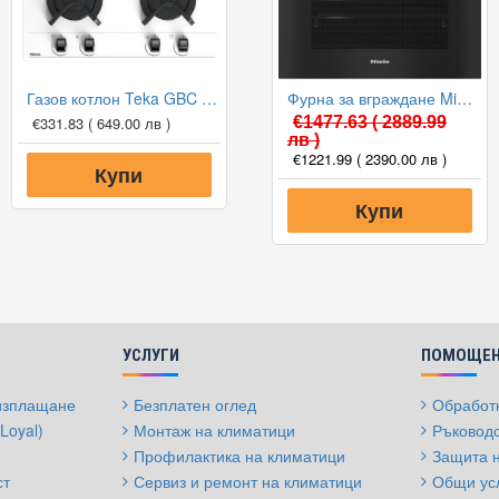
Газов котлон Teka GBC 64001 KBN WHITE
Фурна за вграждане Miele H 7264 B EDST/CLST
€331.83
( 649.00 лв )
€1477.63
( 2889.99
лв )
€1221.99
( 2390.00 лв )
Купи
Купи
УСЛУГИ
ПОМОЩЕН
 изплащане
Безплатен оглед
Обработк
Loyal)
Монтаж на климатици
Ръководс
Профилактика на климатици
Защита 
ст
Сервиз и ремонт на климатици
Общи ус