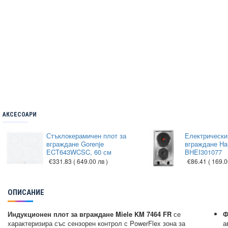
АКСЕСОАРИ
Стъклокерамичен плот за
Електрически
вграждане Gorenje
вграждане Ha
ECT643WCSC, 60 см
BHEI301077
€331.83
( 649.00 лв )
€86.41
( 169.0
ОПИСАНИЕ
Индукционен плот за вграждане Miele KM 7464 FR
се
Ф
характеризира със сензорен контрол с PowerFlex зона за
а