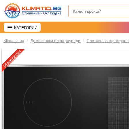
КАТЕГОРИИ
Klimatici.bg
Домакински електроуреди
Плотове за вграждане
Изчерпан