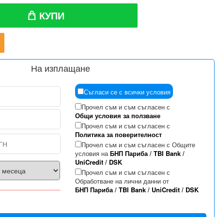
КУПИ
На изплащане
Съгласи се с всички условия
Прочел съм и съм съгласен с
Общи условия за ползване
Прочел съм и съм съгласен с
Политика за поверителност
Прочел съм и съм съгласен с Общите
условия на
БНП Париба
/
TBI Bank
/
UniCredit
/
DSK
Прочел съм и съм съгласен с
Обработване на лични данни от
БНП Париба
/
TBI Bank
/
UniCredit
/
DSK