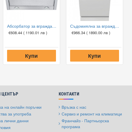
Абсорбатор за вграждане Miele DA 3466D EDST, 60cm
Съдомиялна за вграждане Miele G 5481 SCVi SL, 45 см, 9 комплекта
€608.44
( 1190.01 лв )
€966.34
( 1890.00 лв )
Купи
Купи
 ЦЕНТЪР
КОНТАКТИ
а на онлайн поръчки
Връзка с нас
тва за употреба
Сервиз и ремонт на климатици
на лични данни
Франчайз - Партньорска
програма
ловия