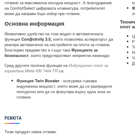
готвене за максимална изходна мощност. А благодарение
к
на ComfortSelect цифровата клавиатура, потребителят
Ф
може да направи бърз избор при готвене.
л
Технич
Основна информация
плот з
Иновативно удобство на този модел е автоматичната
Ц
функция
Con@ctivity 3.0,
която позволява аспираторът да
Р
реагира автоматично на настройките на плота за готвене.
Т
Безспорво предимство е също така
Функциите за
Н
безопасност
, които предотвратяват неприятни изненади.
Ч
Д
Сред другите полезни функции на
Индукционен плот за
вграждане Miele KM 7464 FR
са:
Функция Twin Booster
- осигурява гъвкава
индукионна мощност, която може да се разпределя
поотделно или да се фокусира върху една зона за
готвене.
РЕВЮТА
Този продукт няма отзиви.