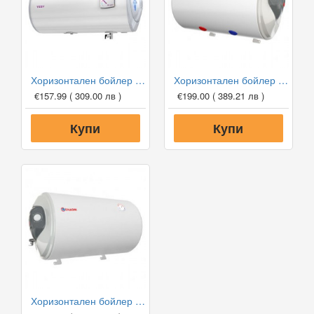
Хоризонтален бойлер Tesy BiLight GCH 5035 20 B12 TSR
Хоризонтален бойлер Eldom WH08046BR 80л
€157.99
( 309.00 лв )
€199.00
( 389.21 лв )
Купи
Купи
Хоризонтален бойлер Eldom WH08046L 80л