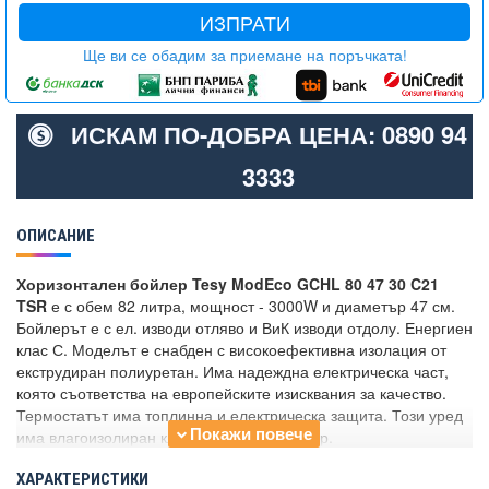
ИЗПРАТИ
Ще ви се обадим за приемане на поръчката!
ИСКАМ ПО-ДОБРА ЦЕНА: 0890 94
3333
ОПИСАНИЕ
Хоризонтален бойлер Tesy ModEco GCHL 80 47 30 C21
TSR
е с обем 82 литра, мощност - 3000W и диаметър 47 см.
Бойлерът е с ел. изводи отляво и ВиК изводи отдолу. Енергиен
клас С. Моделът е снабден с високоефективна изолация от
екструдиран полиуретан. Има надеждна електрическа част,
която съответства на европейските изисквания за качество.
Термостатът има топлинна и електрическа защита. Този уред
има влагоизолиран ключ и терморегулатор.
ХАРАКТЕРИСТИКИ