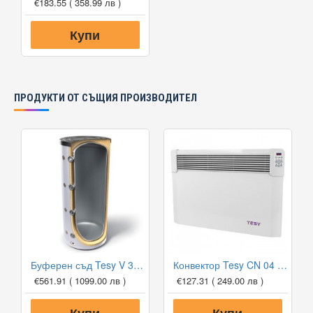
€183.55
( 358.99 лв )
Купи
ПРОДУКТИ ОТ СЪЩИЯ ПРОИЗВОДИТЕЛ
Буферен съд Tesy V 300 65 F41 P4 за отоплителни инсталации
Конвектор Tesy CN 04 150 EIS W, 1500W, Електронен термостат
€561.91
( 1099.00 лв )
€127.31
( 249.00 лв )