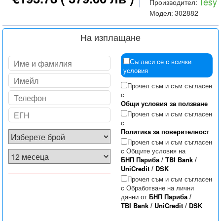
Tesy
Производител:
Модел:
302882
На изплащане
Съгласи се с всички
условия
Прочел съм и съм съгласен
с
Общи условия за ползване
Прочел съм и съм съгласен
с
Политика за поверителност
Прочел съм и съм съгласен
с Общите условия на
БНП Париба
/
TBI Bank
/
UniCredit
/
DSK
Прочел съм и съм съгласен
с Обработване на лични
данни от
БНП Париба
/
TBI Bank
/
UniCredit
/
DSK