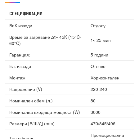
СПЕЦИФИКАЦИИ
ВиК изводи
Отдолу
Време за загряване Δt= 45K (15°C-
1ч 25 мин
60°C)
Гаранция:
5 години
Ел. изводи
Отляво
Монтаж
Хоризонтален
Напрежение (V)
220-240
Номинален обем (л.)
80
Номинална входяща мощност (W)
3000
Размери [В/Ш/Д] (mm)
470/845/496
Промоционална
Топ оферти