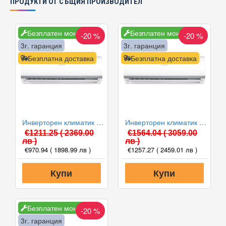
ПРОДУКТИ ОТ СЪЩИЯ ПРОИЗВОДИТЕЛ
Безплатен монтаж
Безплатен монтаж
-20 %
-20 %
3г. гаранция
3г. гаранция
Безплатна доставка
Безплатна доставка
Инверторен климатик Bosch CL2000U W 53 E/CL2000 53 E Climate 2000, 18000 BTU, Клас A++
Инверторен климатик Bosch CL2000U W 70 E/CL2000 70 E Climate 2000, 24000 BTU, Клас A++
€1211.25
( 2369.00
€1564.04
( 3059.00
лв )
лв )
€970.94
( 1898.99 лв )
€1257.27
( 2459.01 лв )
Купи
Купи
Безплатен монтаж
-20 %
3г. гаранция