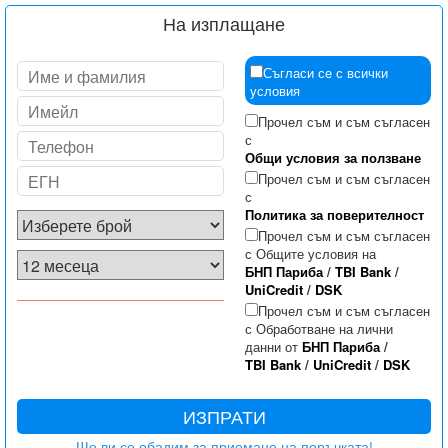
На изплащане
Съгласи се с всички
условия
Прочел съм и съм съгласен
с
Общи условия за ползване
Прочел съм и съм съгласен
с
Политика за поверителност
Прочел съм и съм съгласен
с Общите условия на
БНП Париба
/
TBI Bank
/
UniCredit
/
DSK
Прочел съм и съм съгласен
с Обработване на лични
данни от
БНП Париба
/
TBI Bank
/
UniCredit
/
DSK
ИЗПРАТИ
Ще ви се обадим за приемане на поръчката!