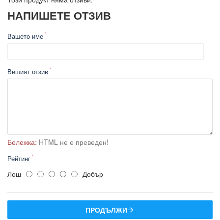
НАПИШЕТЕ ОТЗИВ
Аларма със силен звук и светлина при отворена врата
или друга грешка.
Енергиен клас F.
Вашето име
Електронно регулиране на температурата с дигитално
показание.
Едно VitaFresh plus отделение за регулиране на
Вишият отзив
влажността.
Мощност - 90 W.
Бележка:
HTML не е преведен!
Рейтинг
Лош
Добър
ПРОДЪЛЖИ