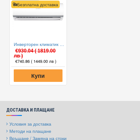
Безплатна доставка
Инверторен климатик Bosch CL2000U W 35 E/CL2000 35 E Climate 2000, 12000 BTU, Клас A++
€930.04
( 1819.00
лв )
€740.86
( 1449.00 лв )
Купи
ДОСТАВКА И ПЛАЩАНЕ
Условия за доставка
Методи на плащане
Връщане / Замяна на стоки