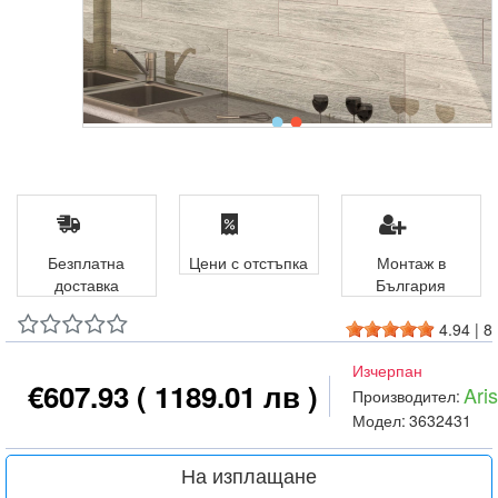
Безплатна
Цени с отстъпка
Монтаж в
доставка
България
4.94
|
8
Изчерпан
€607.93
( 1189.01 лв )
Ari
Производител:
Модел:
3632431
На изплащане