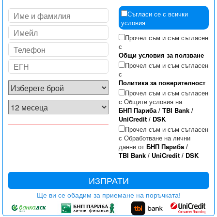
Съгласи се с всички
условия
Прочел съм и съм съгласен
с
Общи условия за ползване
Прочел съм и съм съгласен
с
Политика за поверителност
Прочел съм и съм съгласен
с Общите условия на
БНП Париба
/
TBI Bank
/
UniCredit
/
DSK
Прочел съм и съм съгласен
с Обработване на лични
данни от
БНП Париба
/
TBI Bank
/
UniCredit
/
DSK
ИЗПРАТИ
Ще ви се обадим за приемане на поръчката!