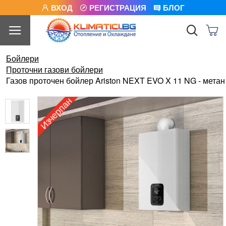
ВХОД
РЕГИСТРАЦИЯ
БЛОГ
Бойлери
Проточни газови бойлери
Газов проточен бойлер Ariston NEXT EVO X 11 NG - метан
Изчерпан