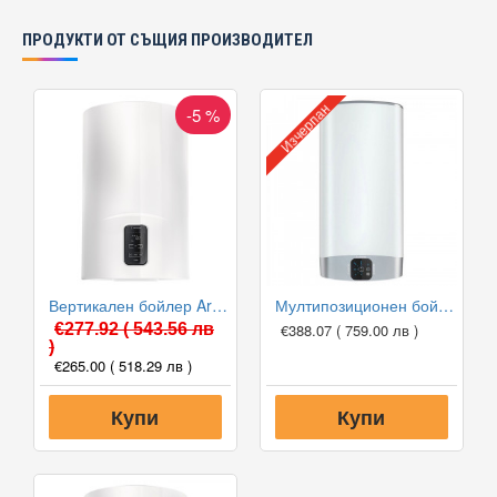
ПРОДУКТИ ОТ СЪЩИЯ ПРОИЗВОДИТЕЛ
Изчерпан
-5 %
Вертикален бойлер Ariston LYDOS PLUS 80 V 1.8K EU
Мултипозиционен бойлер Ariston VELIS EVO 50 EU V/H
€277.92
( 543.56 лв
€388.07
( 759.00 лв )
)
€265.00
( 518.29 лв )
Купи
Купи