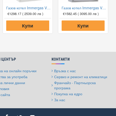
Газов котел Immergas Victrix Tera 24 Plus + димоотвод, 24 kW, едноконтурен
Газов котел Immergas Victrix 24 KW TT Plus + димоотвод
€1298.17
( 2539.00 лв )
€1582.45
( 3095.00 лв )
Купи
Купи
 ЦЕНТЪР
КОНТАКТИ
а на онлайн поръчки
Връзка с нас
тва за употреба
Сервиз и ремонт на климатици
на лични данни
Франчайз - Партньорска
програма
ловия
Покупка на едро
 сайта
За нас