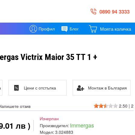
0890 94 3333
Моята количка
Профил
Блог
rgas Victrix Maior 35 TT 1 +
а
Цени с отстъпка
Монтаж в България
2.50
|
2
Напишете отзив
Изчерпан
9.01 лв )
Immergas
Производител:
Модел:
3.024883