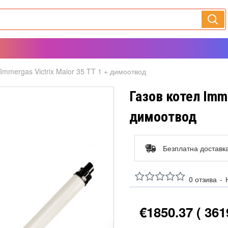
 Immergas Victrix Maior 35 TT 1 + димоотвод
Газов котел Imme
димоотвод
Безплатна доставк
0 отзива
-
€1850.37
( 361