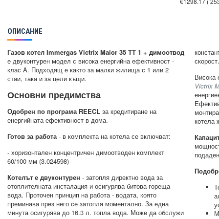
€1298.17
( 25
ОПИСАНИЕ
Газов котел Immergas Victrix Maior 35 TT 1 + димоотвод
констан
е двуконтурен модел с висока енергийна ефективност -
скорост
клас A. Подходящ е както за малки жилища с 1 или 2
Висока 
стаи, така и за цели къщи.
Victrix 
Основни предимства
енергие
Ефектив
Одобрен по програма REECL
за кредитиране на
монтира
енергийната ефективност в дома.
котела 
Готов за работа
- в комплекта на котела се включват:
Капацит
мощност
- хоризонтален концентричен димоотводен комплект
подаден
60/100 мм (3.024598)
Подобр
Котелът е двуконтурен
- затопля директно вода за
отоплителната инсталация и осигурява битова гореща
Т
вода. Проточен принцип на работа - водата, която
а
преминава през него се затопля моментално. За една
у
минута осигурява до 16.3 л. топла вода. Може да обслужи
М