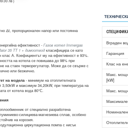
39.00 лв )
€1523.14
( 2979.00 лв )
ТЕХНИЧЕСК
тно Δt, пропорционален напор или постоянна
СПЕЦИФИК
.
Вграден во
енергийна ефективност -
Газов котел Immergas
Maior 35 TT 1 + димоотвод
класифицира се като
Гаранция
н клас А. Коефициентът му на ефективност е 93%.
ността на котела се повишава до 98% при
Клас на ен
не на стаен терморегулатор. Може да се свърже с
жично или безжично.
Макс. мощн
[kW]
ет на модела
- минимум на отоплителната
 3,50kW и максимум 34,20kW, при температура на
ата от котела вода 80°С.
Макс. мощн
ения
Максимален
оплообменник от специално разработена
Номинален 
луминиево-силициева-магнезиева сплав, особено
стойчив на корозия.
Отоплителн
одулационна циркулационна помпа с нисък