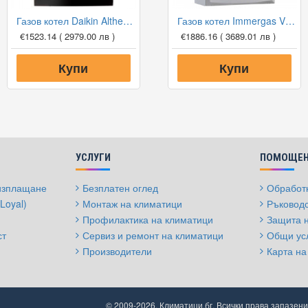
Газов котел Daikin Altherma 3 C Gas W D2CND024A1A, двуконтурен
Газов котел Immergas Victrix 35 KW TT + димоотвод
€1523.14
( 2979.00 лв )
€1886.16
( 3689.01 лв )
Купи
Купи
УСЛУГИ
ПОМОЩЕН
 изплащане
Безплатен оглед
Обработк
Loyal)
Монтаж на климатици
Ръководс
Профилактика на климатици
Защита 
ст
Сервиз и ремонт на климатици
Общи ус
Производители
Карта на
© 2009-2026, Климатици.бг, Всички права запазени