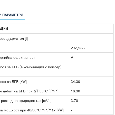
И ПАРАМЕТРИ
АЦИИ
досъдържател [l]
-
2 години
ергийна ефективност
A
ост за БГВ (в комбинация с бойлер)
-
ост за БГВ [kW]
34.30
 дебит на БГВ при ΔT 30°С [l/min]
16.30
разход на природен газ [m³/h]
3.70
а мощност при 40/30°С min/max [kW]
-