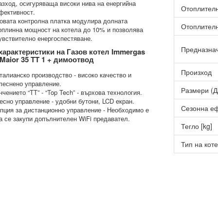
азход, осигуряваща високи нива на енергийна
Отоплителн
фективност.
овата контролна платка модулира долната
Отоплителн
оплинна мощност на котела до 10% и позволява
увствително енергоспестяване.
Предназнач
характеристики на Газов котел Immergas
x Maior 35 TT 1 + димоотвод
Произход
талианско производство - високо качество и
леснено управление.
Размери (Д
нчението “TT” - “Top Tech” - върхова технология.
есно управление - удобни бутони, LCD екран.
Сезонна еф
пция за дистанционно управление - Необходимо е
а се закупи допълнителен WiFi предавател.
Тегло [kg]
Тип на кот