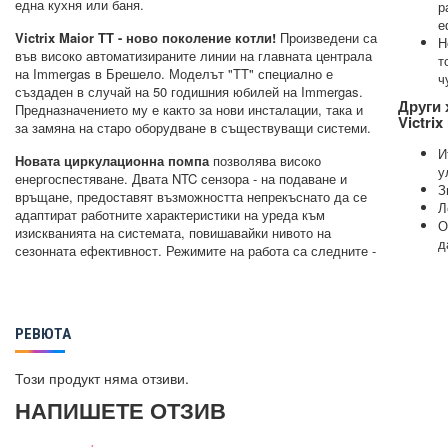
една кухня или баня.
р
е
Victrix Maior TT - ново поколение котли!
Произведени са
Н
във високо автоматизираните линии на главната централа
т
на Immergas в Брешело. Моделът "TT" специално е
ч
създаден в случай на 50 годишния юбилей на Immergas.
Други 
Предназначението му е както за нови инсталации, така и
Victri
за замяна на старо оборудване в съществуващи системи.
И
Новата циркулационна помпа
позволява високо
у
енергоспестяване. Двата NTC сензора - на подаване и
З
връщане, предоставят възможността непрекъснато да се
Л
адаптират работните характеристики на уреда към
О
изискванията на системата, повишавайки нивото на
д
сезонната ефективност. Режимите на работа са следните -
РЕВЮТА
Този продукт няма отзиви.
НАПИШЕТЕ ОТЗИВ