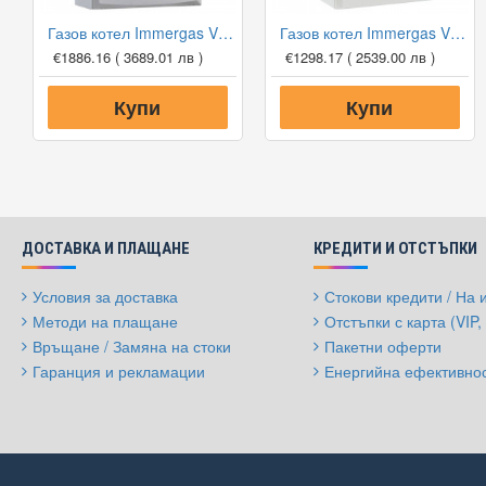
Газов котел Immergas Victrix 35 KW TT + димоотвод
Газов котел Immergas Victrix Tera 24 Plus + димоотвод, 24 kW, едноконтурен
€1886.16
( 3689.01 лв )
€1298.17
( 2539.00 лв )
Купи
Купи
ДОСТАВКА И ПЛАЩАНЕ
КРЕДИТИ И ОТСТЪПКИ
Условия за доставка
Стокови кредити / На
Методи на плащане
Отстъпки с карта (VIP, 
Връщане / Замяна на стоки
Пакетни оферти
Гаранция и рекламации
Енергийна ефективно