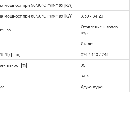
а мощност при 50/30°С min/max [kW]
-
а мощност при 80/60°С min/max [kW]
3.50 - 34.20
Отопление и топла
ен за
вода
Италия
/Ш/В) [mm]
276 / 440 / 748
ективност [%]
93
34.4
ела
Двуконтурен