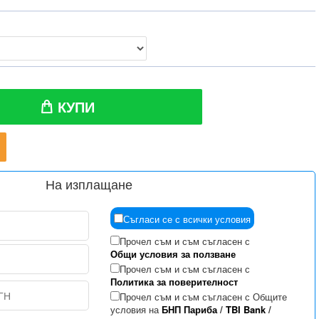
КУПИ
На изплащане
Съгласи се с всички условия
Прочел съм и съм съгласен с
Общи условия за ползване
Прочел съм и съм съгласен с
Политика за поверителност
Прочел съм и съм съгласен с Общите
условия на
БНП Париба
/
TBI Bank
/