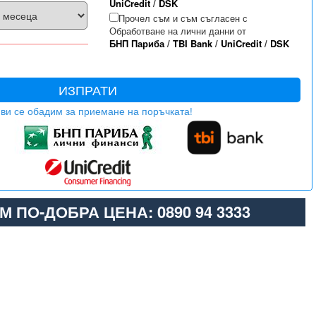
UniCredit
/
DSK
Прочел съм и съм съгласен с
Обработване на лични данни от
БНП Париба
/
TBI Bank
/
UniCredit
/
DSK
ИЗПРАТИ
ви се обадим за приемане на поръчката!
М ПО-ДОБРА ЦЕНА: 0890 94 3333