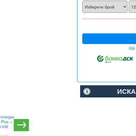
Ще 
ИСКА
Immergas
Газов котел Daikin
4 Plus +
Altherma 3 C Gas W
4 kW,
D2CND024A1A,
двуконтурен