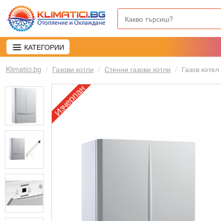
КАТЕГОРИИ
Klimatici.bg
Газови котли
Стенни газови котли
Газов котел
Изчерпан