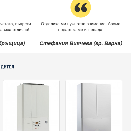
четата, въпреки
Отделиха ми нужнотно внимание. Арома
авиха отлично!
подаръка ме изненада!
ебръщица)
Стефания Виячева (гр. Варна)
ОДИТЕЛ