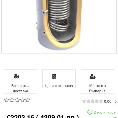
Безплатна
Цени с отстъпка
Монтаж в
доставка
България
0.00
|
0
В наличност
€2203.16
( 4309.01 лв )