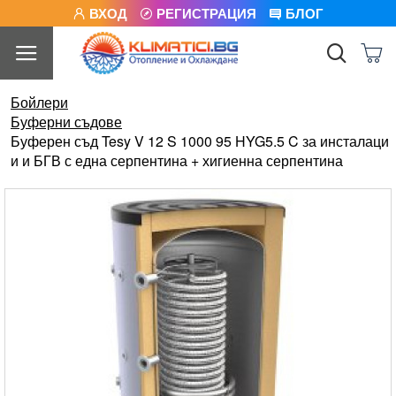
ВХОД
РЕГИСТРАЦИЯ
БЛОГ
Бойлери
Буферни съдове
Буферен съд Tesy V 12 S 1000 95 HYG5.5 C за инсталаци
и и БГВ с една серпентина + хигиенна серпентина