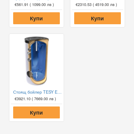
€561.91
( 1099.00 лв )
€2310.53
( 4519.00 лв )
Купи
Купи
Стоящ бойлер TESY EV 2000 130 B DN18
€3921.10
( 7669.00 лв )
Купи