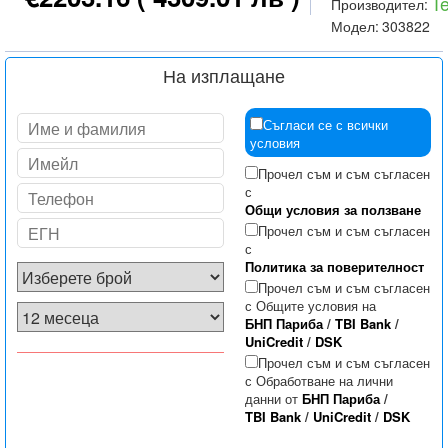
T
Производител:
Модел:
303822
На изплащане
Съгласи се с всички
условия
Прочел съм и съм съгласен
с
Общи условия за ползване
Прочел съм и съм съгласен
с
Политика за поверителност
Прочел съм и съм съгласен
с Общите условия на
БНП Париба
/
TBI Bank
/
UniCredit
/
DSK
Прочел съм и съм съгласен
с Обработване на лични
данни от
БНП Париба
/
TBI Bank
/
UniCredit
/
DSK