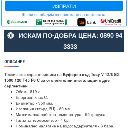
ИЗПРАТИ
Ще ви се обадим за приемане на поръчката!
ИСКАМ ПО-ДОБРА ЦЕНА: 0890 94
3333
ОПИСАНИЕ
Технически характеристики на
Буферен съд Tesy V 12/8 S2
1500 120 F45 P6 C за отоплителни инсталации с две
серпентини
Обем - 819 л.
Енергиен клас C.
Диаметър - 950 мм.
Изолация (твърд PU) - 80 мм.
Максимална работна температура - 95 градуса.
Гилза за термосензор - 4 бр.
Номинално налягане на водосъдържателя - 3 бара.