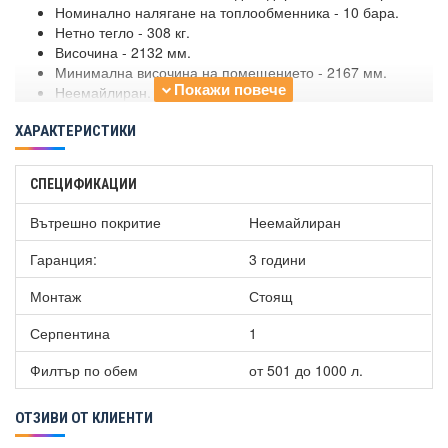
Номинално налягане на топлообменника - 10 бара.
Нетно тегло - 308 кг.
Височина - 2132 мм.
Минимална височина на помещението - 2167 мм.
Неемайлиран.
Вместимост на теплообменника - S1 - 23,3 л.
ХАРАКТЕРИСТИКИ
Повърхност на топлообменника - S1 - 2,23
Максимална работна температура на топлообменника -
95
СПЕЦИФИКАЦИИ
Брой входове - 4.
Брой изходи - 4.
Вътрешно покритие
Неемайлиран
Площ на хигиенна серпентина - 5,5 кв.м.
Номинален обем на хигиенната серпентина - 28
Гаранция:
3 години
градуса.
Максимална работна температура на серпентината на
Монтаж
Стоящ
топлообменника 110 градуса.
Номинално налягане на серпентината на
Серпентина
1
топлообменника - 6 бара.
Филтър по обем
от 501 до 1000 л.
Действителна вместимост на буферния съд - 891 л.
ОТЗИВИ ОТ КЛИЕНТИ