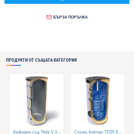
БЪРЗА ПОРЪЧКА
ПРОДУКТИ ОТ СЪЩАТА КАТЕГОРИЯ
Буферен съд Tesy V 300 65 F41 P4 за отоплителни инсталации
Стоящ бойлер TESY EV 13 S 1000 101 DN18 със серпентина