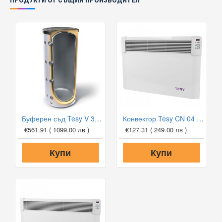
ПРОДУКТИ ОТ СЪЩИЯ ПРОИЗВОДИТЕЛ
Буферен съд Tesy V 300 65 F41 P4 за отоплителни инсталации
Конвектор Tesy CN 04 150 EIS W, 1500W, Електронен термостат
€561.91
( 1099.00 лв )
€127.31
( 249.00 лв )
Купи
Купи