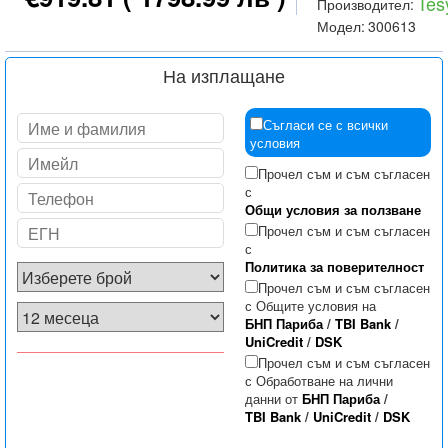
Tes
Производител:
Модел:
300613
На изплащане
Съгласи се с всички
условия
Прочел съм и съм съгласен
с
Общи условия за ползване
Прочел съм и съм съгласен
с
Политика за поверителност
Прочел съм и съм съгласен
с Общите условия на
БНП Париба
/
TBI Bank
/
UniCredit
/
DSK
Прочел съм и съм съгласен
с Обработване на лични
данни от
БНП Париба
/
TBI Bank
/
UniCredit
/
DSK