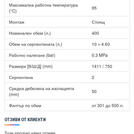
Максимална работна температура
95
(°C)
Монтаж
Стоящ
Номинален обем (л.)
400
Обем на серпентината (л.)
10 + 4.60
Работно налягане (bar)
0.3 MPa
Размери [В/Ш/Д] (mm)
1411 / 750
Серпентина
2
Средна дебелина на изолацията
50
(mm)
Филтър по обем
от 301 до 500 л.
ОТЗИВИ ОТ КЛИЕНТИ
Този продукт няма отзиви.