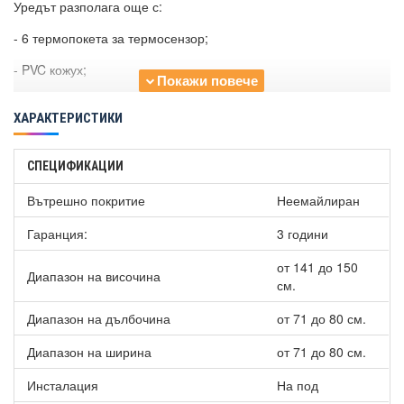
Уредът разполага още с:
- 6 термопокета за термосензор;
- PVC кожух;
- Вход за рециркулация;
ХАРАКТЕРИСТИКИ
- 4+5 Вход/Изход;
- Изход за източване.
СПЕЦИФИКАЦИИ
Вътрешно покритие
Неемайлиран
Гаранция:
3 години
от 141 до 150
Диапазон на височина
см.
Диапазон на дълбочина
от 71 до 80 см.
Диапазон на ширина
от 71 до 80 см.
Инсталация
На под