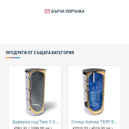
БЪРЗА ПОРЪЧКА
ПРОДУКТИ ОТ СЪЩАТА КАТЕГОРИЯ
Буферен съд Tesy V 300 65 F41 P4 за отоплителни инсталации
Стоящ бойлер TESY EV 13 S 1000 101 DN18 със серпентина
€561.91
( 1099.00 лв )
€2310.53
( 4519.00 лв )