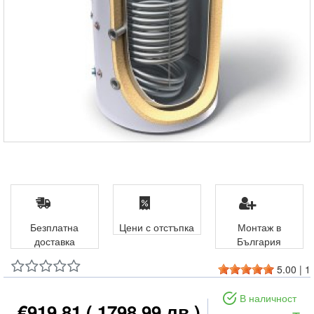
Безплатна
Цени с отстъпка
Монтаж в
доставка
България
5.00
|
1
В наличност
€919.81
( 1798.99 лв )