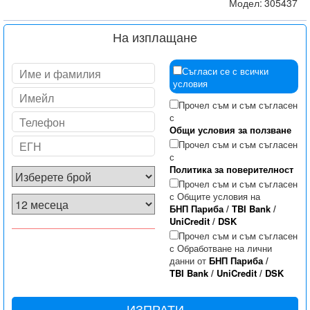
Модел:
305437
На изплащане
Съгласи се с всички
условия
Прочел съм и съм съгласен
с
Общи условия за ползване
Прочел съм и съм съгласен
с
Политика за поверителност
Прочел съм и съм съгласен
с Общите условия на
БНП Париба
/
TBI Bank
/
UniCredit
/
DSK
Прочел съм и съм съгласен
с Обработване на лични
данни от
БНП Париба
/
TBI Bank
/
UniCredit
/
DSK
ИЗПРАТИ