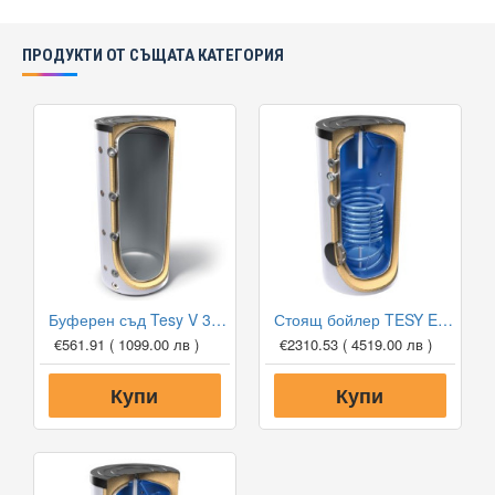
ПРОДУКТИ ОТ СЪЩАТА КАТЕГОРИЯ
Буферен съд Tesy V 300 65 F41 P4 за отоплителни инсталации
Стоящ бойлер TESY EV 13 S 1000 101 DN18 със серпентина
€561.91
( 1099.00 лв )
€2310.53
( 4519.00 лв )
Купи
Купи