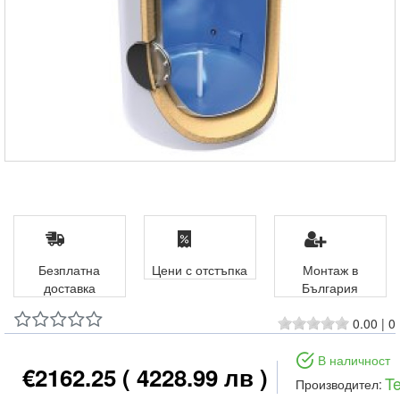
Безплатна
Цени с отстъпка
Монтаж в
доставка
България
0.00
|
0
В наличност
€2162.25
( 4228.99 лв )
T
Производител: