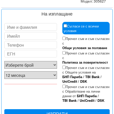
Модел:
305627
На изплащане
Съгласи се с всички
условия
Прочел съм и съм съгласен
с
Общи условия за ползване
Прочел съм и съм съгласен
с
Политика за поверителност
Прочел съм и съм съгласен
с Общите условия на
БНП Париба
/
TBI Bank
/
UniCredit
/
DSK
Прочел съм и съм съгласен
с Обработване на лични
данни от
БНП Париба
/
TBI Bank
/
UniCredit
/
DSK
ИЗПРАТИ