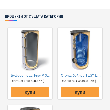
ПРОДУКТИ ОТ СЪЩАТА КАТЕГОРИЯ
Буферен съд Tesy V 300 65 F41 P4 за отоплителни инсталации
Стоящ бойлер TESY EV 13 S 1000 101 DN18 със серпентина
€561.91
( 1099.00 лв )
€2310.53
( 4519.00 лв )
Купи
Купи