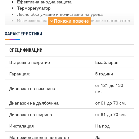
Ефективна анодна защита
Терморегулатор
Лесно обслужване и почистване на уреда
Възможност за монтиране на електрически нагревател
Възможност за монтиране на терморегулатор
Възможност за монтиране на термосензор
ХАРАКТЕРИСТИКИ
Обем: 202 L
Нетно тегло: 48 kg
СПЕЦИФИКАЦИИ
Изолация: 75 mm
Топлинни загуби ∆T 45K : 41 W
Вътрешно покритие
Емайлиран
Енергиен клас: A
Максимална работна температура: 95 °C
Гаранция:
5 години
Номинално налягане на водосъдържателя : 8 bar
Диаметър: 650 mm
от 121 до 130
Диапазон на височина
Минимална височина на помещението : 1345 mm
см.
В комплекта е включено: предпазен клапан на 8 бара,
гилза за температурен датчик + кабелен щуцер,
Диапазон на дълбочина
от 61 до 70 см.
регулируеми крачета
Диапазон на ширина
от 61 до 70 см.
Инсталация
На под
Магнезиев аноден протектор
Да