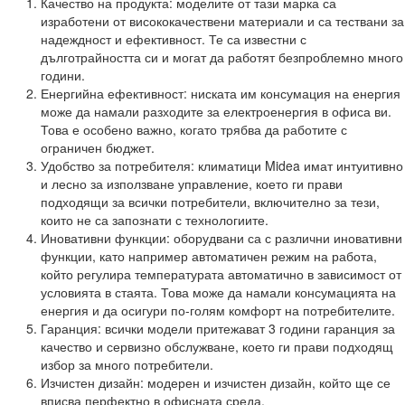
Качество на продукта: моделите от тази марка са
изработени от висококачествени материали и са тествани за
надеждност и ефективност. Те са известни с
дълготрайността си и могат да работят безпроблемно много
години.
Енергийна ефективност: ниската им консумация на енергия
може да намали разходите за електроенергия в офиса ви.
Това е особено важно, когато трябва да работите с
ограничен бюджет.
Удобство за потребителя: климатици Midea имат интуитивно
и лесно за използване управление, което ги прави
подходящи за всички потребители, включително за тези,
които не са запознати с технологиите.
Иновативни функции: оборудвани са с различни иновативни
функции, като например автоматичен режим на работа,
който регулира температурата автоматично в зависимост от
условията в стаята. Това може да намали консумацията на
енергия и да осигури по-голям комфорт на потребителите.
Гаранция: всички модели притежават 3 години гаранция за
качество и сервизно обслужване, което ги прави подходящ
избор за много потребители.
Изчистен дизайн: модерен и изчистен дизайн, който ще се
вписва перфектно в офисната среда.