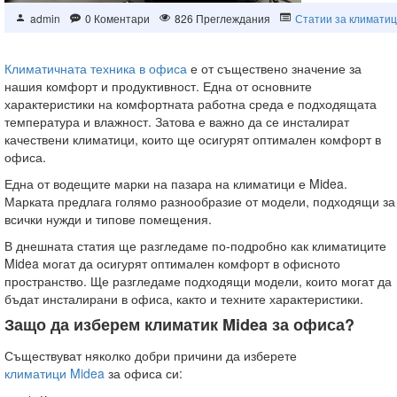
admin
0 Коментари
826 Преглеждания
Статии за климати
Климатичната техника в офиса
е от съществено значение за
нашия комфорт и продуктивност. Една от основните
характеристики на комфортната работна среда е подходящата
температура и влажност. Затова е важно да се инсталират
качествени климатици, които ще осигурят оптимален комфорт в
офиса.
Една от водещите марки на пазара на климатици е Midea.
Марката предлага голямо разнообразие от модели, подходящи за
всички нужди и типове помещения.
В днешната статия ще разгледаме по-подробно как климатиците
Midea могат да осигурят оптимален комфорт в офисното
пространство. Ще разгледаме подходящи модели, които могат да
бъдат инсталирани в офиса, както и техните характеристики.
Защо да изберем климатик Midea за офиса?
Съществуват няколко добри причини да изберете
климатици Midea
за офиса си: