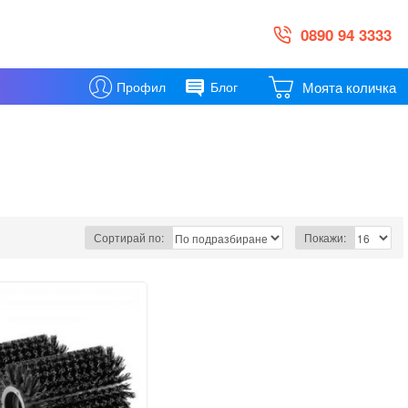
0890 94 3333
Моята количка
Профил
Блог
Сортирай по:
Покажи: