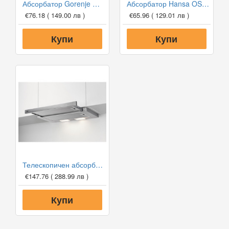
Абсорбатор Gorenje WHU629EW/M
Абсорбатор Hansa OSC 6111WH
€76.18
( 149.00 лв )
€65.96
( 129.01 лв )
Купи
Купи
Телескопичен абсорбатор за вграждане AEG DPB3632S, 410 м3/ч
€147.76
( 288.99 лв )
Купи