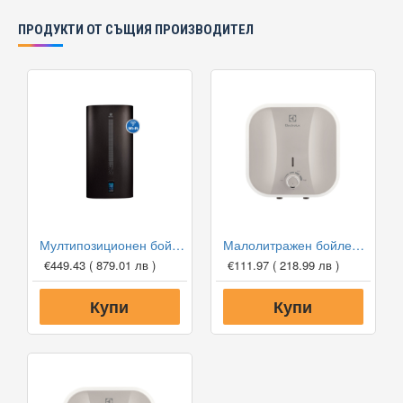
ПРОДУКТИ ОТ СЪЩИЯ ПРОИЗВОДИТЕЛ
Мултипозиционен бойлер Electrolux EWH 100 SI BE
Малолитражен бойлер Electrolux EWH 10 Q O - над мивка
€449.43
( 879.01 лв )
€111.97
( 218.99 лв )
Купи
Купи