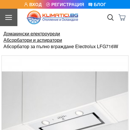
ВХОД
РЕГИСТРАЦИЯ
БЛОГ
Домакински електроуреди
Абсорбатори и аспиратори
Абсорбатор за пълно вграждане Electrolux LFG716W