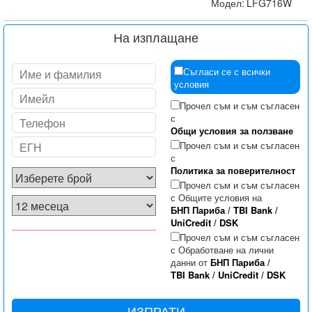
Модел:
LFG716W
На изплащане
Съгласи се с всички
условия
Прочел съм и съм съгласен
с
Общи условия за ползване
Прочел съм и съм съгласен
с
Политика за поверителност
Прочел съм и съм съгласен
с Общите условия на
БНП Париба
/
TBI Bank
/
UniCredit
/
DSK
Прочел съм и съм съгласен
с Обработване на лични
данни от
БНП Париба
/
TBI Bank
/
UniCredit
/
DSK
ИЗПРАТИ