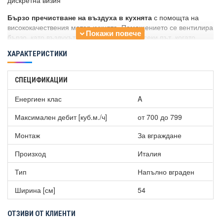
дискретна визия
Бързо пречистване на въздуха в кухнята
с помощта на
висококачествения мотор кухнята. Помещението се вентилира
бързо, като въздухът остава свеж и чист всеки път, когато
готвите.
ХАРАКТЕРИСТИКИ
СПЕЦИФИКАЦИИ
Енергиен клас
A
Максимален дебит [куб.м./ч]
от 700 до 799
Монтаж
За вграждане
Произход
Италия
Тип
Напълно вграден
Ширина [см]
54
ОТЗИВИ ОТ КЛИЕНТИ