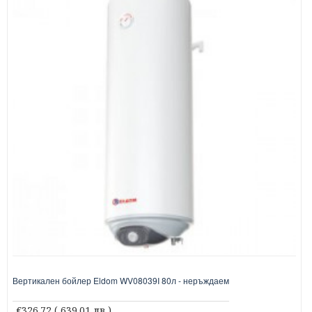
Вертикален бойлер Eldom WV08039I 80л - неръждаем
€326.72
( 639.01 лв )