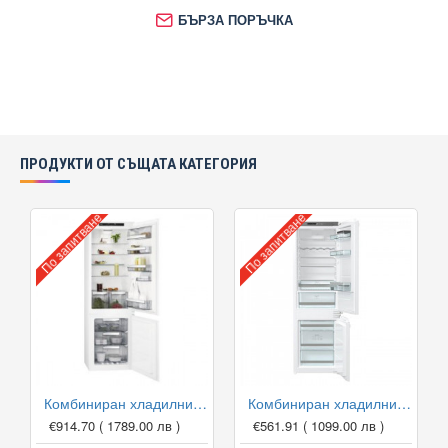
БЪРЗА ПОРЪЧКА
ПРОДУКТИ ОТ СЪЩАТА КАТЕГОРИЯ
По запитване
По запитване
Комбиниран хладилник с фризер за вграждане AEG SCE818E6TS NoFrost
Комбиниран хладилник с фризер за вграждане Gorenje NRKI5182A1 NoFrost DualAdvance, 178 см
€914.70
( 1789.00 лв )
€561.91
( 1099.00 лв )