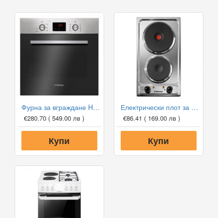
Фурна за вграждане HANSA BOEI68461
Електрически плот за вграждане Hansa BHEI301077
€280.70
( 549.00 лв )
€86.41
( 169.00 лв )
Купи
Купи