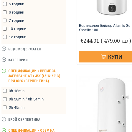
5 години
6 години
7 години
Вертикален бойлер Atlantic Gen
10 години
Steatite 100
12 години
€244.91
( 479.00 лв )
ВОДОСЪДЪРЖАТЕЛ
КУПИ
КАТЕГОРИИ
СПЕЦИФИКАЦИИ > ВРЕМЕ ЗА
ЗАГРЯВАНЕ ΔT= 45K (15°C-60°C)
ПРИ 80°C (СЕРПЕНТИНА)
0h 18min
0h 38min / 0h 54min
0h 45min
БРОЙ СЕРПЕНТИНА
СПЕЦИФИКАЦИИ > ОБЕМ НА