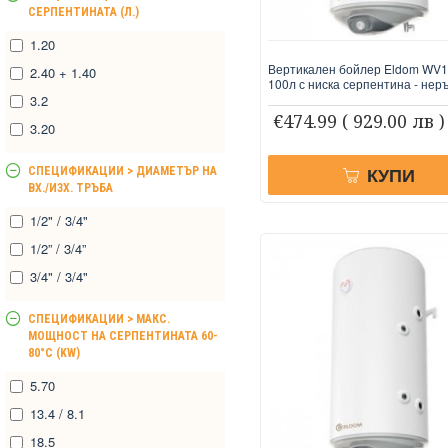
СЕРПЕНТИНАТА (Л.)
1.20
Вертикален бойлер Eldom WV
2.40 + 1.40
100л с ниска серпентина - не
3.2
€474.99
( 929.00 лв )
3.20
КУПИ
СПЕЦИФИКАЦИИ > ДИАМЕТЪР НА
ВХ./ИЗХ. ТРЪБА
1/2" / 3/4"
1/2” / 3/4”
3/4" / 3/4"
СПЕЦИФИКАЦИИ > МАКС.
МОЩНОСТ НА СЕРПЕНТИНАТА 60-
80°C (KW)
5.70
13.4 / 8.1
18.5