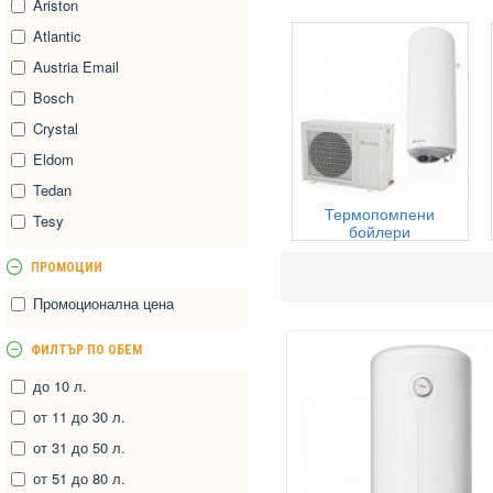
Ariston
Atlantic
Austria Email
Bosch
Crystal
Eldom
Tedan
Термопомпени
Tesy
бойлери
ПРОМОЦИИ
Промоционална цена
ФИЛТЪР ПО ОБЕМ
до 10 л.
от 11 до 30 л.
от 31 до 50 л.
от 51 до 80 л.