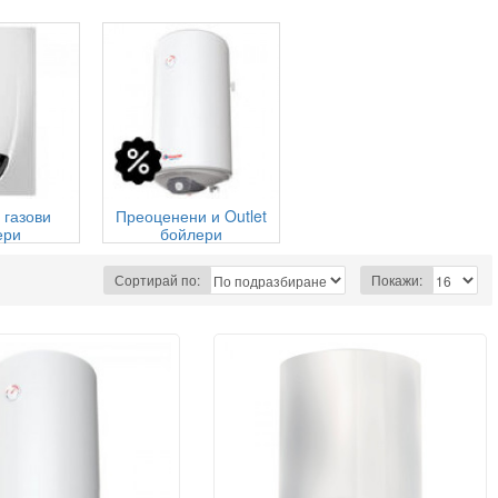
 газови
Преоценени и Outlet
ери
бойлери
Сортирай по:
Покажи: