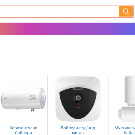
Хоризонтални
Бойлери под/над
Мултипоз
бойлери
мивка
бойл