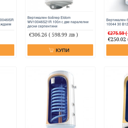
Вертикален бойлер Eldom
10046ISR
Вертикален 
WV10046S21R 100л с две паралелни
ръждаем
10044 30 B1
десни серпентини
€275.59
(
€306.26
( 598.99 лв )
€250.02
КУПИ