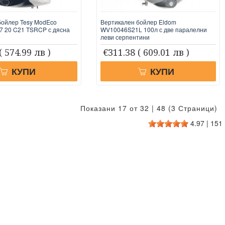
бойлер Tesy ModEco
Вертикален бойлер Eldom
7 20 C21 TSRCP с дясна
WV10046S21L 100л с две паралелни
леви серпентини
( 574.99 лв )
€311.38
( 609.01 лв )
КУПИ
КУПИ
Показани 17 от 32 | 48 (3 Страници)
4.97
|
151