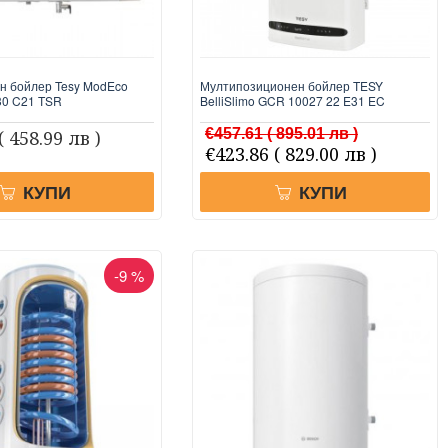
н бойлер Tesy ModEco
Мултипозиционен бойлер TESY
30 C21 TSR
BelliSlimo GCR 10027 22 E31 EC
€457.61
( 895.01 лв )
( 458.99 лв )
€423.86
( 829.00 лв )
КУПИ
КУПИ
-9 %