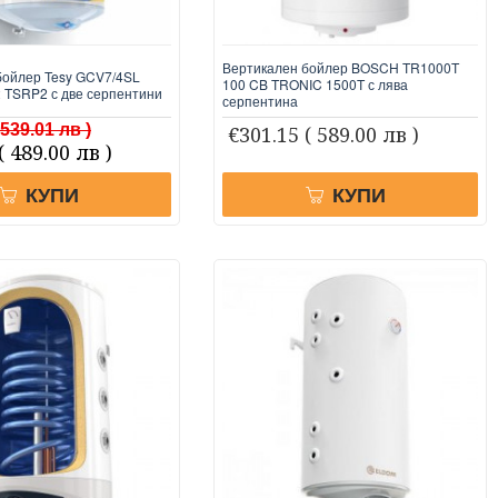
Вертикален бойлер BOSCH TR1000T
бойлер Tesy GCV7/4SL
100 CB TRONIC 1500T с лява
2 TSRP2 с две серпентини
серпентина
 539.01 лв )
€301.15
( 589.00 лв )
( 489.00 лв )
КУПИ
КУПИ