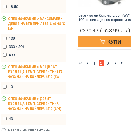
18.50
Вертикален бойлер Eldom WV
СПЕЦИФИКАЦИИ > МАКСИМАЛЕН
100л с ниска дясна серпентина
ДЕБИТ НА БГВ ПРИ ∆T35°C 60-80°C
L/H
€270.47
( 528.99 лв )
139
КУПИ
330 / 201
433
1
2
3
СПЕЦИФИКАЦИИ > МОЩНОСТ
ВХОДЯЩА ТЕМП. СЕРПЕНТИНАТА
90˚С/М2 – НА БОЙЛЕРА 45˚С (KW
19
СПЕЦИФИКАЦИИ > ДЕБИТ
ВХОДЯЩА ТЕМП. СЕРПЕНТИНА
90˚С/М2 – НА БОЙЛЕРА 45˚С (L/H)
431
ИЗВОДИ НА СЕРПЕНТИНА