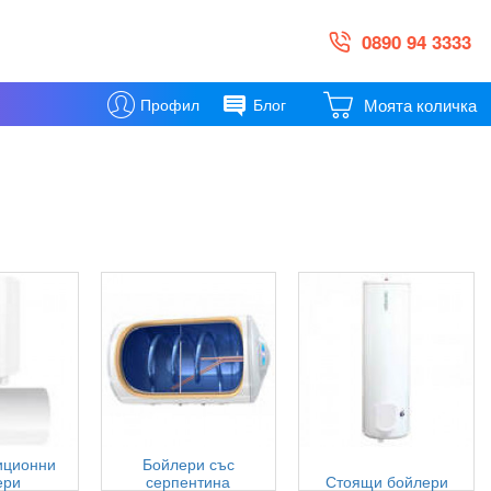
0890 94 3333
Моята количка
Профил
Блог
иционни
Бойлери със
ери
серпентина
Стоящи бойлери