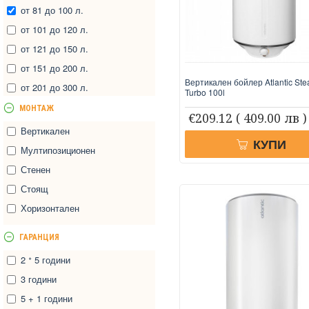
от 81 до 100 л.
от 101 до 120 л.
от 121 до 150 л.
от 151 до 200 л.
Вертикален бойлер Atlantic Stea
от 201 до 300 л.
Turbo 100l
от 201 до 500 л.
МОНТАЖ
€209.12
( 409.00 лв )
от 251 до 300 л.
Вертикален
КУПИ
от 301 до 500 л.
Мултипозиционен
от 501 до 1000 л.
Стенен
от 1001 до 1500 л.
Стоящ
от 1501 до 2000 л.
Хоризонтален
ГАРАНЦИЯ
2 ᐩ 5 години
3 години
5 + 1 години