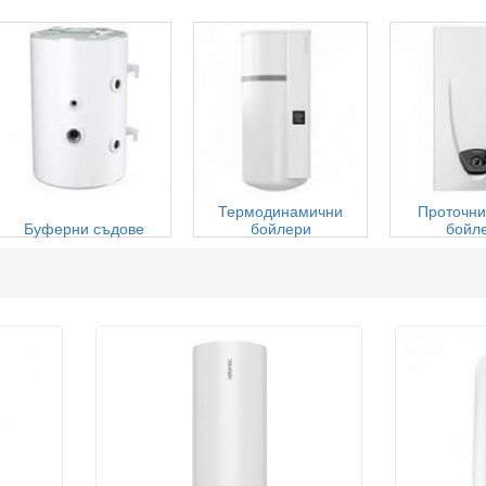
Термодинамични
Проточни
Буферни съдове
бойлери
бойл