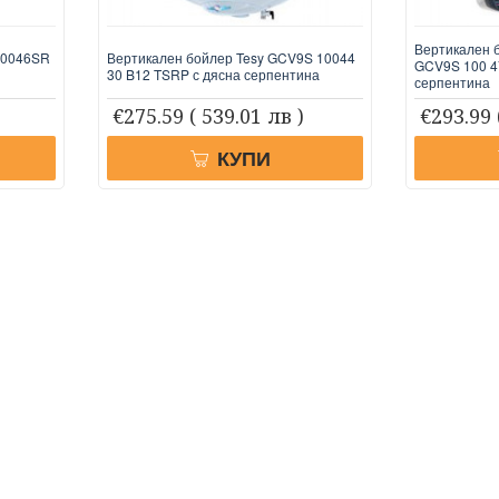
Вертикален 
10046SR
Вертикален бойлер Tesy GCV9S 10044
GCV9S 100 4
30 B12 TSRP с дясна серпентина
серпентина
€275.59
( 539.01 лв )
€293.99
КУПИ